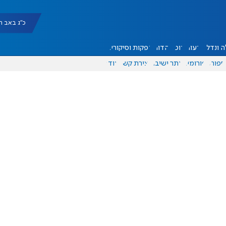
כ"ג באב תשפ"ו |
 ונדל"ן
דעות
אוכל
יהדות
הפקות וסיקורים
ספורט
פורומים
אתר ישיבה
יצירת קשר
עוד