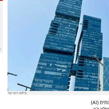
צילום: רועי נגר
תית (
AI
)