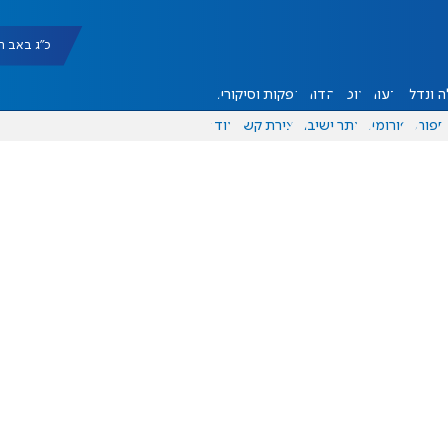
כ"ג באב תשפ"ו |
 ונדל"ן
דעות
אוכל
יהדות
הפקות וסיקורים
ספורט
פורומים
אתר ישיבה
יצירת קשר
עוד