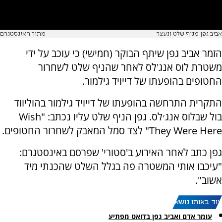
אביב גפן מניף שלט ונעצר
מתוך האינסטגרם
הזמר אביב גפן שיתף הבוקר (חמישי) כי עוכב על ידי
משטרת לוס אנג'לס לאחר שהניף שלט לשחרור
החטופים בהופעתו של דייויד גילמור.
התקרית התרחשה בהופעתו של דייויד גילמור בהוליווד
בול שבלוס אנג׳לס. גפן הניף שלט עליו נכתב: "Wish
They Were Here" לצד סמל המאבק לשחרור החטופים.
גפן כתב לאחר האירוע ב'סטורי' שפרסם באינסטגרם:
"עיכבו אותי המשטרה פה בגלל השלט שהכנתי מיד
אשוב".
עוד באותו נושא:
עומר אדם ואביב גפן בדואט מפתיע