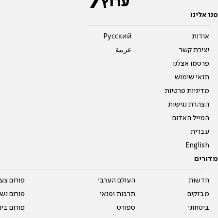
פנו אלינו
אודות
Pусский
יצירת קשר
عربية
פרסמו אצלנו
תנאי שימוש
מדיניות פרטיות
הצהרת נגישות
המייל האדום
עברית
English
מדורים
חדשות
העולם הערבי
פורום צע
מבזקים
תרבות ופנאי
פורום נשו
ביטחוני
ספורט
פורום בי