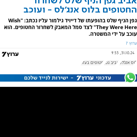
אביב גפן הניף שלט לשחרור
החטופים בלוס אנג'לס - ועוכב
גפן הניף שלט בהופעתו של דייויד גילמור עליו נכתב: "Wish
They Were Here" לצד סמל המאבק לשחרור החטופים. הוא
עוכב על ידי המשטרה.
ערוץ 7
31.10.24, 9:53
לוס אנג'לס
אביב גפן
חטופים בעזה