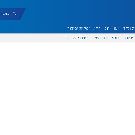
כ"ד באב תשפ"ו |
 ונדל"ן
דעות
אוכל
יהדות
הפקות וסיקורים
ספורט
פורומים
אתר ישיבה
יצירת קשר
עוד