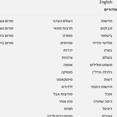
English
מדורים
חדשות
העולם הערבי
פורום צע
מבזקים
תרבות ופנאי
פורום נשו
ביטחוני
ספורט
פורום בי
פוליטי-מדיני
פורומים
פורום בי
בארץ
יהדות
בעולם
צרכנות
משפט ופלילים
אופנה
כלכלה ונדל"ן
מוסיקה
דעות
פיוטקאסט
חדשות המגזר
ילדודס
אוכל
מודעות אבל
כיפה שחורה
מזג אוויר
דיגיטל
תגיות
צעירים
פורום הריון ולידה