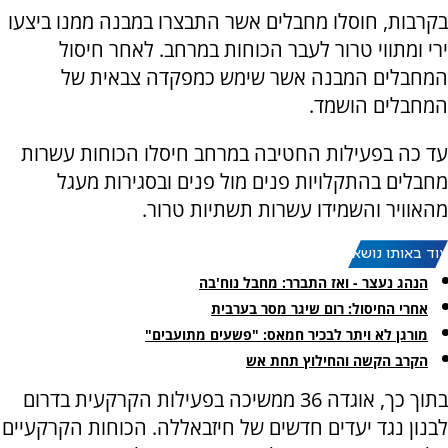
בקרבות, חוסלו מחבלים אשר התבצרו במבנה ממנו ביצעו
ירי ומתווי טרור לעבר הכוחות במרחב. לאחר חיסול
המחבלים המבנה אשר שימש כמפקדה צבאית של
המחבלים הושמד.
עד כה בפעילות החטיבה במרחב חיסלו הכוחות עשרות
מחבלים בהתקלויות פנים מול פנים ובסגירות מעגל
מהאוויר והשמידו עשרות תשתיות טרור.
עוד באותו נושא:
הנהג נעצר - ואז התברר: מחבל נוח'בה
‏אחרי החיסול: רום שיגר מסר בערבית
מורגן לא ויתר לבכיר חמאס: "פשעים מתועבים"
הקרב הקשה והחילוץ תחת אש
בתוך כך, אוגדה 36 ממשיכה בפעילות הקרקעית בדרום
לבנון נגד יעדים חדשים של חיזבאללה. הכוחות הקרקעיים