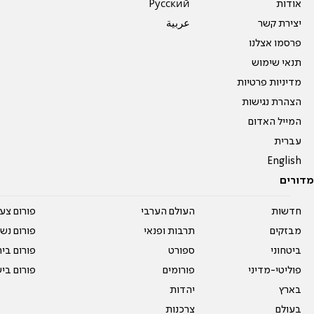
אודות
Pусский
יצירת קשר
عربية
פרסמו אצלנו
תנאי שימוש
מדיניות פרטיות
הצהרת נגישות
המייל האדום
עברית
English
מדורים
חדשות
העולם הערבי
פורום צע
מבזקים
תרבות ופנאי
פורום נשו
ביטחוני
ספורט
פורום בי
פוליטי-מדיני
פורומים
פורום בי
בארץ
יהדות
בעולם
צרכנות