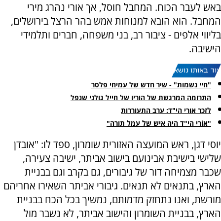
באש לעבר הכוח. המחבל חוסל, אך אורי נהרג מירי
המחבל. הוא הובא למנוחות אמש בהר הרצל בירושלים,
בליווי אלפים - ציבור רב, בני משפחה, חברים ותלמידי
הישיבה.
עוד באותו נושא:
"חיי נשמות" - שיר חדש של עמיחי פלסר
התרומה המרגשת של הוריו של חייל גולני שנפל
לזכר אורי הי"ד: ערב התעוררות
"אוֹרִי הי"ד היה איש של עמל תורה"
יוסי דגן, ראש המועצה האזורית שומרון, ספד לו: "אובדן
שלישי בישיבת אבינועם בישוב אביתר, ישיבה צעירה,
שכבר מצמיחה דור של גיבורים, גם בקרב וגם בבניית
הארץ, בתנאים לא תנאים. גיבורי אביתר השאירו אחריהם
מורשת, ואנו נתחזק מדמותם, נמשיך בכל הכח בבניית
הארץ, בבניית השומרון והישוב אביתר, לא נשבר מול