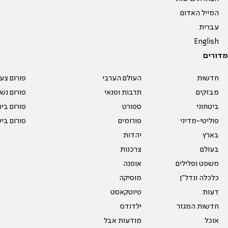
המייל האדום
עברית
English
מדורים
חדשות
העולם הערבי
פורום צע
מבזקים
תרבות ופנאי
פורום נשו
ביטחוני
ספורט
פורום בי
פוליטי-מדיני
פורומים
פורום בי
בארץ
יהדות
בעולם
צרכנות
משפט ופלילים
אופנה
כלכלה ונדל"ן
מוסיקה
דעות
פיוטקאסט
חדשות המגזר
ילדודס
אוכל
מודעות אבל