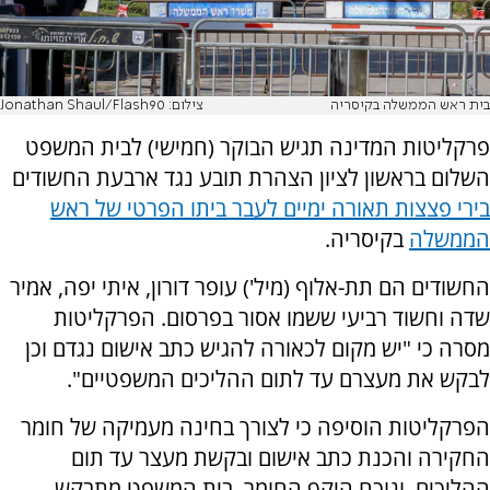
בית ראש הממשלה בקיסריה
צילום: Jonathan Shaul/Flash90
פרקליטות המדינה תגיש הבוקר (חמישי) לבית המשפט
השלום בראשון לציון הצהרת תובע נגד ארבעת החשודים
בירי פצצות תאורה ימיים לעבר ביתו הפרטי של ראש
הממשלה
בקיסריה.
החשודים הם תת-אלוף (מיל') עופר דורון, איתי יפה, אמיר
שדה וחשוד רביעי ששמו אסור בפרסום. הפרקליטות
מסרה כי "יש מקום לכאורה להגיש כתב אישום נגדם וכן
לבקש את מעצרם עד לתום ההליכים המשפטיים".
הפרקליטות הוסיפה כי לצורך בחינה מעמיקה של חומר
החקירה והכנת כתב אישום ובקשת מעצר עד תום
ההליכים, ונוכח היקף החומר, בית המשפט מתבקש