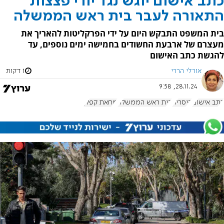
‏כתב אישום יוגש נגד יורי פצצות
התאורה לעבר בית ראש הממשלה
בית המשפט התבקש היום על ידי הפרקליטות להאריך את
מעצרם של ארבעת החשודים בחמישה ימים נוספים, עד
להגשת כתב האישום
אורלי הררי
1 דקות
28.11.24, 9:58
כתב אישום
קיסריה
בית ראש הממשלה
מחאת קפלן