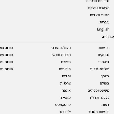
מדיניות פרטיות
הצהרת נגישות
המייל האדום
עברית
English
מדורים
חדשות
העולם הערבי
פורום צע
מבזקים
תרבות ופנאי
פורום נשו
ביטחוני
ספורט
פורום בי
פוליטי-מדיני
פורומים
פורום בי
בארץ
יהדות
בעולם
צרכנות
משפט ופלילים
אופנה
כלכלה ונדל"ן
מוסיקה
דעות
פיוטקאסט
חדשות המגזר
ילדודס