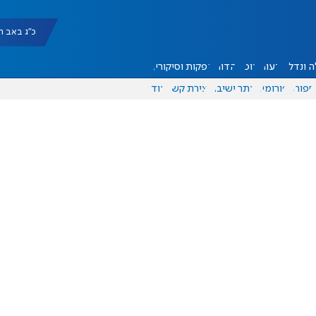
כ"ג באב תשפ"ו |
 ונדל"ן
דעות
אוכל
יהדות
הפקות וסיקורים
ספורט
פורומים
אתר ישיבה
יצירת קשר
עוד