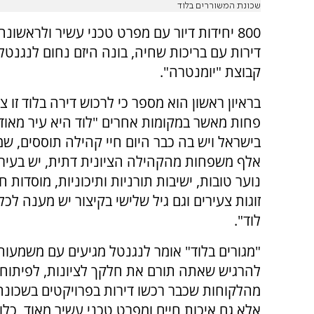
שכונת המשוררים בלוד
800 יחידות דיור עם מפרט טכני עשיר ולראשונה
דירות עם בריכות שחיה, בונה היזם נחום לנגנטל
קבוצת "יומנטרה".
בראיון ראשון הוא מספר כי לרכוש דירה בלוד זו צי
פחות מאשר במקומות אחרים "לוד היא עיר מאוד
בישראל ויש בה כבר היום חיי קהילה תוססים, שמ
אלף משפחות מהקהילה הציונית דתית, יש בעיר 
נוער טובות, ישיבות תורניות ותיכוניות, מוסדות חי
זוגות צעירים וגם גיל שלישי בקיצור יש מענה לכ
לוד".
"מגורים בלוד" אומר לנגנטל מגיעים עם משמעות,
להרגיש שאתה תורם את חלקך לציונות, לפיתוח 
מהלקוחות שכבר רכשו דירות בפרויקטים בשכונה, 
אלא גם איכות חיים ומפרט טכני עשיר מאוד, כלומ