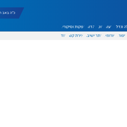
כ"ה באב תשפ"ו |
 ונדל"ן
דעות
אוכל
יהדות
הפקות וסיקורים
ספורט
פורומים
אתר ישיבה
יצירת קשר
עוד