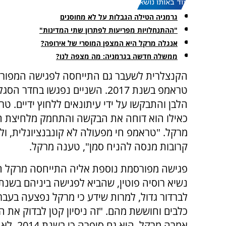
עוד באותו נושא:
גרמניה הטילה הגבלות על לא מחוסנים
"ההתנחלויות מפריעות לפתרון שתי המדינות"
אנגלה מרקל היא המצפן המוסרי של אירופה?
ממשלה חדשה בגרמניה: מה מצפה לנו?
הקנצלרית לשעבר גם התייחסה לפגישה המפור
טראמפ בשנת 2017. השניים נפגשו בחדר ה
הלבן והתבקשו על ידי עיתונאים ללחוץ ידיים. ט
כאילו הוא דוחה את הבקשה והתחמק מלחיצת ה
מרקל. "טראמפ חי מפעולה לא קונבנציונלית, ול
קרובות מנסה להניח סמן", טענה מרקל.
פגישה מפורסמת נוספת אליה התייחסה מרקל ה
לברדור גדול, למרות שידע כי מרקל נפצעה בעב
כלבים וחוששת מהם. "זה ניסיון קטן לבדוק את ה
אמרה מר