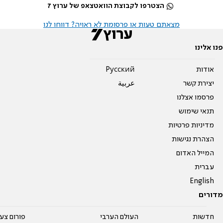
הצטרפו לקבוצת הוואטצאפ של ערוץ 7
מצאתם טעות או פרסומת לא ראויה? דווחו לנו
פנו אלינו
אודות
Pусский
יצירת קשר
عربية
פרסמו אצלנו
תנאי שימוש
מדיניות פרטיות
הצהרת נגישות
המייל האדום
עברית
English
מדורים
חדשות
העולם הערבי
פורום צע