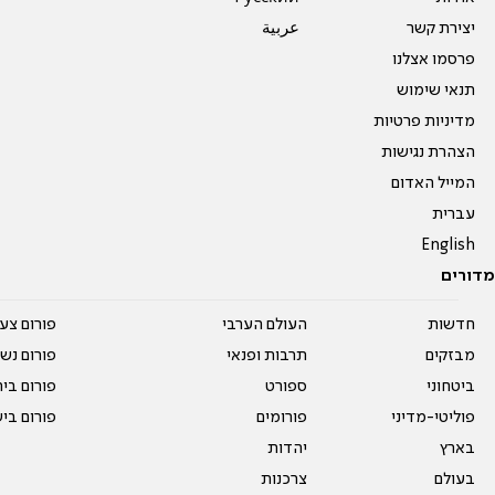
יצירת קשר
عربية
פרסמו אצלנו
תנאי שימוש
מדיניות פרטיות
הצהרת נגישות
המייל האדום
עברית
English
מדורים
חדשות
העולם הערבי
פורום צע
מבזקים
תרבות ופנאי
פורום נשו
ביטחוני
ספורט
פורום בי
פוליטי-מדיני
פורומים
פורום בי
בארץ
יהדות
בעולם
צרכנות