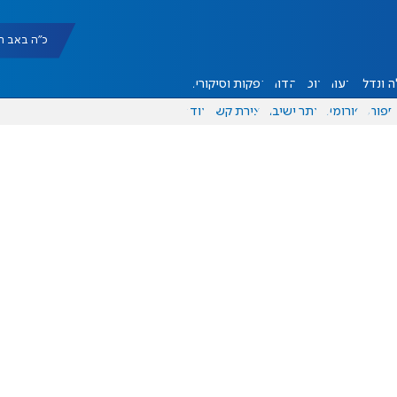
כ"ה באב תשפ"ו |
 ונדל"ן
דעות
אוכל
יהדות
הפקות וסיקורים
ספורט
פורומים
אתר ישיבה
יצירת קשר
עוד