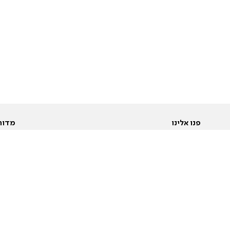
פנו אלינו
מדור
אודות
Pусский
חד
יצירת קשר
عربية
מב
פרסמו אצלנו
בי
תנאי שימוש
פו
מדיניות פרטיות
בא
הצהרת נגישות
בע