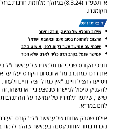
א' תשפ"ד (8.3.24) במהלך מלחמת ח
הקומנדו.
עוד באותו נושא:
שילוב מופלא של נתינה, תורה וחינוך
הרצוג: להתווכח בטוב טעם ובאהבת ישראל
ישבתי עם עמישר עשר דקות לפני, איש טוב לב
עמישר שנפל בקרב תרם כליה לאדם שלא הכיר
חניכי הקורס שביניהם תלמידיו של עמישר ז"ל ב
את דרכו כמתנדב מד"א ובסיום הקורס יעלו על א
ויסייעו להציל חיים. "אין כמו להציל חיים ולעזור.
להעניק טיפול למישהו שנפצע ביד או משהו, זה ה
שיש", שיתפו תלמידיו של עמישר על ההתנדבות 
להם במד"א.
אילת שטרק אחותו של עמישר ז"ל: "קורס העזרה 
נזכרת בתור אחות קטנה בעמישר שהלך ללמוד בקו