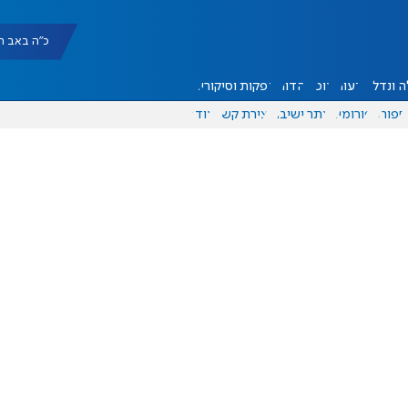
כ"ה באב תשפ"ו |
 ונדל"ן
דעות
אוכל
יהדות
הפקות וסיקורים
ספורט
פורומים
אתר ישיבה
יצירת קשר
עוד