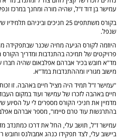
נחלים לזכרו של קצין לוחם צה"ל ומתנדב מד"א ר
עמישר בן דוד ז"ל, שהיה מורה ומחנך במרכז ונפל
בקורס משתתפים 25 חניכים וביניהם תלמידי
שנפל.
היוזמה לקורס הגיעה מחיה שכנר שבתפקידה מו
פרויקטים של תמיכה בהתנדבות ומדריך הקורס 
מד"א חובש בכיר אברהם אפלבאום שהיה חברו 
מישוב מגוריו ומההתנדבות במד"א.
"עמישר ז"ל תמיד היה מציל חיים באהבה. זו זכ
חיים באהבה לזכרו של עמישר ועוד במקום העבודה
מדמיין את חניכי הקורס מספרים לי על הסיוע של
בהתרגשות עוד טרם סיימו", מספר אברהם אפלב
עמישר ז"ל, תושב עלי, החל את דרכו כמתנדב מ
ביישוב עלי, לצד תפקידו כנהג אמבולנס וחובש ר