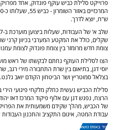
פרוייקט סלילת כביש עוקף פונדוק, אחד מפרוי
ש"ח, יוצא לדרך.
שקלים, כולל את המקטע המערבי בכיוון קרני שו
צומת חדש מרומזר בין צומת פונדוק לצומת עמנוא
הצו לסלילת העוקף נחתם לבקשתו של ראש מועצ
יוסי דגן, בתיאום בין שרת התחבורה מירי רגב, שר
בצלאל סמוטריץ ושר הביטחון הקודם יואב גלנט.
סלילת הכביש נעשית כחלק מלקחי פיגועי הירי בח
הרצח, נפגש דגן עם אלוף פיקוד המרכז דאז יהו
של הכביש, מהלך שקידם משמעותית את הפרויק
עבודת המטה, איגום התקציב והתכנון העבודות י
עוד באותו נושא: