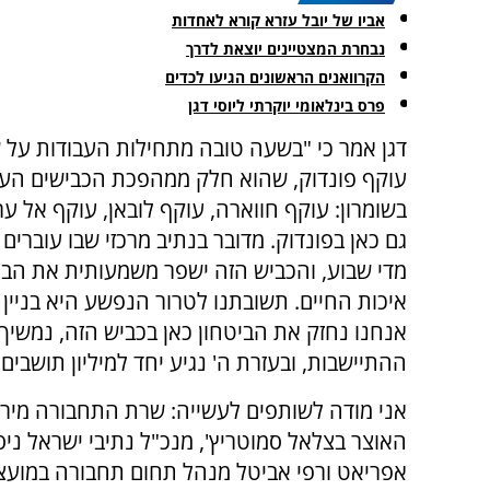
אביו של יובל עזרא קורא לאחדות
נבחרת המצטיינים יוצאת לדרך
הקרוואנים הראשונים הגיעו לכדים
פרס בינלאומי יוקרתי ליוסי דגן
דגן אמר כי "בשעה טובה מתחילות העבודות על 
עוקף פונדוק, שהוא חלק ממהפכת הכבישים הע
בשומרון: עוקף חווארה, עוקף לובאן, עוקף אל ערו
גם כאן בפונדוק. מדובר בנתיב מרכזי שבו עוברים
מדי שבוע, והכביש הזה ישפר משמעותית את הבי
איכות החיים. תשובתנו לטרור הנפשע היא בניין 
אנחנו נחזק את הביטחון כאן בכביש הזה, נמשי
ההתיישבות, ובעזרת ה' נגיע יחד למיליון תושבים 
אני מודה לשותפים לעשייה: שרת התחבורה מירי 
האוצר בצלאל סמוטריץ', מנכ"ל נתיבי ישראל ני
אפריאט ורפי אביטל מנהל תחום תחבורה במועצה.