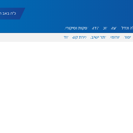
כ"ה באב תשפ"ו |
 ונדל"ן
דעות
אוכל
יהדות
הפקות וסיקורים
ספורט
פורומים
אתר ישיבה
יצירת קשר
עוד