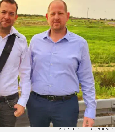
עוזאל ותיק, יוסי דגן ויהונתן קוזניץ