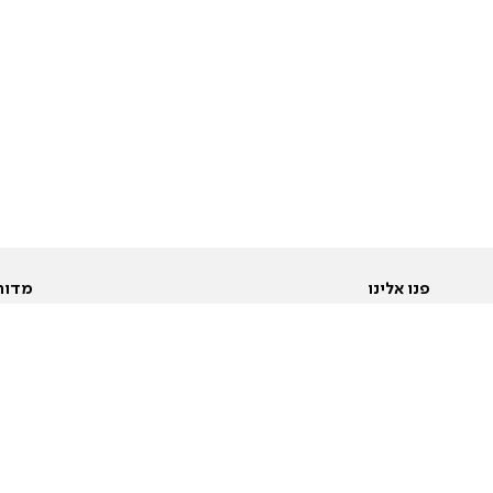
פנו אלינו
מדור
אודות
Pусский
חד
יצירת קשר
عربية
מב
פרסמו אצלנו
בי
תנאי שימוש
פו
מדיניות פרטיות
בא
הצהרת נגישות
בע