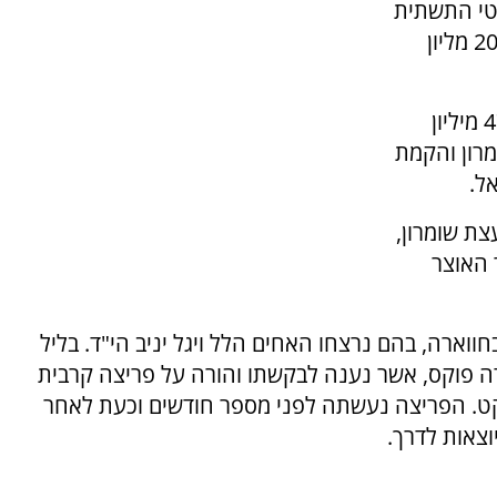
קטי התשתית
המרכזיים באזור השומרון - כביש 55, שעלותו כ-200 מליון
שלב א' של העבודות, שעלות ביצוען מוערכת ב-47 מיליון
מרון והקמת
ל.
ת שומרון,
 האוצר
ווארה, בהם נרצחו האחים הלל ויגל יניב הי"ד. בליל
דה פוקס, אשר נענה לבקשתו והורה על פריצה קרבית
ט. הפריצה נעשתה לפני מספר חודשים וכעת לאחר
וצאות לדרך.