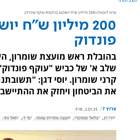
מצב תורני
ערוץ 7
בארץ
200 מיליון ש"ח יושקעו בהקמת עוקף פונדוק
200 מיליון ש"ח 
פונדוק
בהובלת ראש מועצת שומרון, הש
שלב א' של כביש "עוקף פונדוק"
קרני שומרון. יוסי דגן: "תשובתנ
את הביטחון ויחזק את ההתיישב
ערוץ 7
2.01.25, 9:18
מירי רגב
בצלאל סמוטריץ'
מועצה אזורית שומרון
יוסי דגן
עוזאל ותיק
פ