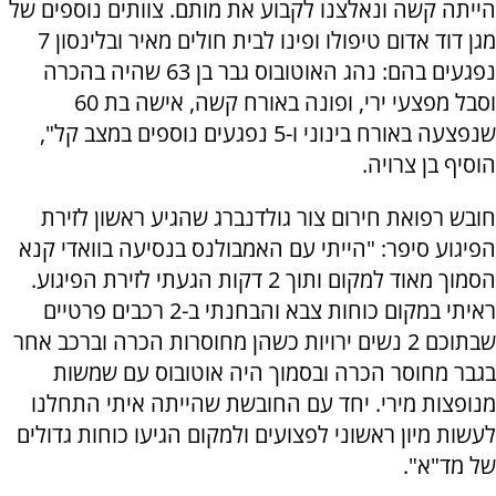
הייתה קשה ונאלצנו לקבוע את מותם. צוותים נוספים של
מגן דוד אדום טיפולו ופינו לבית חולים מאיר ובלינסון 7
נפגעים בהם: נהג האוטובוס גבר בן 63 שהיה בהכרה
וסבל מפצעי ירי, ופונה באורח קשה, אישה בת 60
שנפצעה באורח בינוני ו-5 נפגעים נוספים במצב קל",
הוסיף בן צרויה.
חובש רפואת חירום צור גולדנברג שהגיע ראשון לזירת
הפיגוע סיפר: "הייתי עם האמבולנס בנסיעה בוואדי קנא
הסמוך מאוד למקום ותוך 2 דקות הגעתי לזירת הפיגוע.
ראיתי במקום כוחות צבא והבחנתי ב-2 רכבים פרטיים
שבתוכם 2 נשים ירויות כשהן מחוסרות הכרה וברכב אחר
בגבר מחוסר הכרה ובסמוך היה אוטובוס עם שמשות
מנופצות מירי. יחד עם החובשת שהייתה איתי התחלנו
לעשות מיון ראשוני לפצועים ולמקום הגיעו כוחות גדולים
של מד"א".