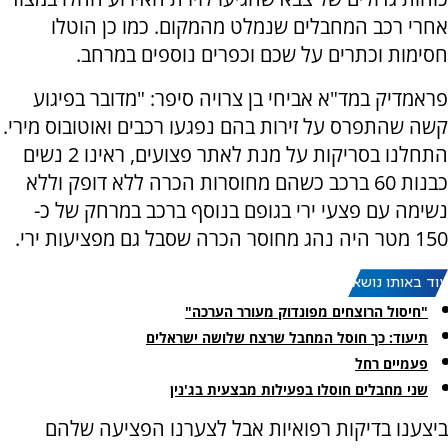
אחרי רכב המחבלים שנמלט מהמקום. כמו כן הוטלו
חסימות וכתרים על שכם וכפרים נוספים במרחב.
פראמדיק במד"א אביחי בן צרויה סיפר: "מדובר בפיגוע
קשה שהתפרס על זירות בהם נפגעו רכבים ואוטובוס מירי.
התחלנו בסריקות על מנת לאתר פצועים, ראינו 2 נשים
כבנות 60 ברכב כשהם מחוסרות הכרה ללא דופק וללא
נשימה עם פצעי ירי בגופם בנוסף ברכב במרחק של כ-
150 מטר היה נהג מחוסר הכרה שסבל גם מפציעות ירי.
עוד באותו נושא:
"חיסול הרוצחים מפונדוק מעורר הערכה"
תיעוד: כך חוסל המחבל שרצח שלושה ישראלים
פעמיים רחל
שני מחבלים חוסלו בפעילות מבצעית בג'נין
ביצענו בדיקות רפואיות אבל לצערנו הפציעה שלהם