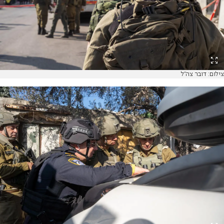
צילום: דובר צה"ל