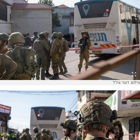
צילום: דובר צה"ל