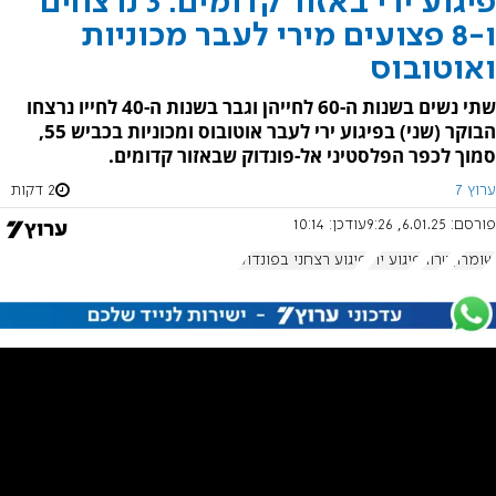
פיגוע ירי באזור קדומים: 3 נרצחים
ו-8 פצועים מירי לעבר מכוניות
ואוטובוס
שתי נשים בשנות ה-60 לחייהן וגבר בשנות ה-40 לחייו נרצחו
הבוקר (שני) בפיגוע ירי לעבר אוטובוס ומכוניות בכביש 55,
סמוך לכפר הפלסטיני אל-פונדוק שבאזור קדומים.
ערוץ 7
2 דקות
פורסם:
6.01.25, 9:26
עודכן:
10:14
שומרון
טרור
פיגוע ירי
פיגוע רצחני בפונדוק