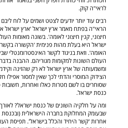
הכותרת. זוהי כותרת הפרק השני במאמר 'אורות 
לראי"ה קוק.
רבים עוד יותר יודעים לצטט ושמים על לוח ליבם 
הראי"ה בפתח מאמר ארץ ישראל 'ארץ ישראל אי
חיצוני, קנין חיצוני לאומה'. בשונה מאומות העול
ישראל היא בעלת מהות פנימית 'הקשורה בקשר 
האומה'. וזאת בניגוד לקשר האינסטרומנטלי שבין
העולם השונות למקומות מגוריהם. ההבנה בדבר 
ומשמעותה של ארץ ישראל לא רק שהזינה וקיד
הצידוק המוסרי והדתי לכך שאין למסור אפילו חל
שסוחרים בו לשם מטרות כאלו ואחרות, חשובות
כנסת ישראל.
ומה על חלקיה השונים של כנסת ישראל? לאורך ה
שבעומק המחלוקת בחברה הישראלית (ובכנסת יש
אחרות 'קשר היחיד והכלל בישראל'. תפיסת העו