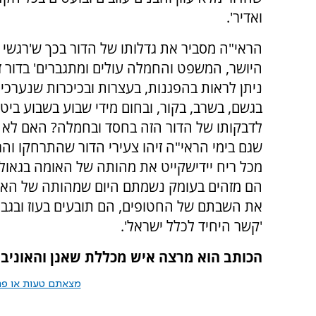
ואדיר'.
הראי"ה מסביר את גדלותו של הדור בכך ש'רגשי 
היושר, המשפט והחמלה עולים ומתגברים' בדור ז
ניתן לראות בהפגנות, בעצרות ובכיכרות שנערכ
בגשם, בשרב, בקור, ובחום מידי שבוע בשבוע ביטוי
לדבקותו של הדור הזה בחסד ובחמלה? האם לא 
שגם בימי הראי"ה זיהו צעירי הדור שהתרחקו וה
מכל ריח יידישקייט את מהותה של האומה בגאול
הם מזהים בעומק נשמתם היום שמהותה של האו
את השבתם של החטופים, הם תובעים בעוז ובגב
'קשר היחיד לכלל ישראל'.
הכותב הוא מרצה איש מכללת שאנן והאוניב
מצאתם טעות או פרס