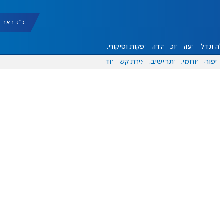
כ"ז באב תשפ"ו 
 ונדל"ן
דעות
אוכל
יהדות
הפקות וסיקורים
ספורט
פורומים
אתר ישיבה
יצירת קשר
עוד