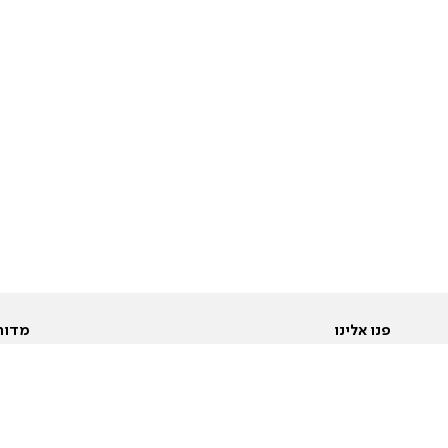
פנו אלינו
מדור
אודות
Pусский
חד
יצירת קשר
عربية
מב
פרסמו אצלנו
בי