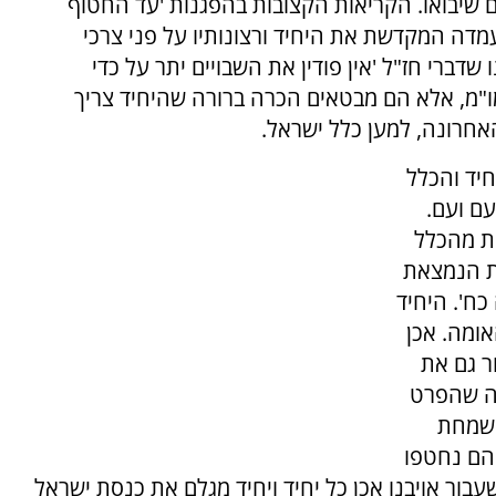
 שיבואו. הקריאות הקצובות בהפגנות 'עד החטוף
עמדה המקדשת את היחיד ורצונותיו על פני צרכי
רי חז"ל 'אין פודין את השבויים יתר על כדי
מו"מ, אלא הם מבטאים הכרה ברורה שהיחיד צריך
אחרונה, למען כלל ישראל.
יד והכלל
ם ועם.
ית מהכלל
ית הנמצאת
ח'. היחיד
ומה. אכן
ר גם את
ה שהפרט
 שמחת
 הם נחטפו
בור אויבנו אכן כל יחיד ויחיד מגלם את כנסת ישראל