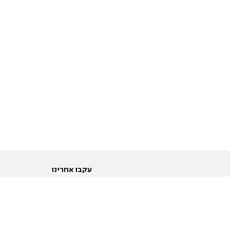
עקבו אחרינו
ות
טוויטר
ם הריון ולידה
פייסבוק
ום לקראת נישואין וזוגיות
אינסטגרם