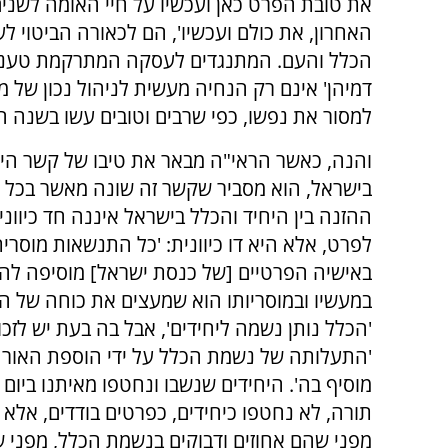
את טובת הפרט כאן ועכשיו על חיי האומה לשנים
האחרון, את כולם ועכשיו', הם לכאורה הביטוי ל
הכלל והעם. המתנגדים לעסקה המתרקמת טענו שדב
דמיהן' אינם רק הנחיה מעשית לניהול נכון של 
למסור את נפשו, כפי שרבים וטובים עשו בשנה ה
והנה, כאשר הראי"ה מבאר את טיבו של קשר היח
בישראל, הוא מסביר שקשר זה שונה מאשר בכל ע
ההזנה בין היחיד והכלל בישראל איננה חד כיוונ
לפרט, אלא היא דו כיוונית: 'כל התנשאות מוסר
באישיה הפרטיים [של כנסת ישראל] מוסיפה לה כ
במעשיו ובמוסריותו הוא שמעצים את כוחה של הא
'הכלל נותן נשמה ליחידים', אבל בה בעת יש לזכו
'התעלותה של נשמת הכלל על ידי הוספת האור
מוסיף בה'. היחידים שנשבו ונחטפו מאיתנו ביום
תורה, לא נחטפו כיחידים, כפרטים בודדים, אלא
מפני שהם אחוזים ודבוקים בנשמת הכלל, מפני שע