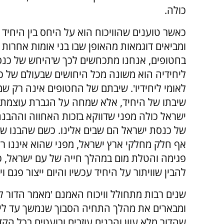
כולה.
כאשר טוענים שהוויכוח הוא על היחס בין היחיד 
ומביאים דוגמאות מהאופן שבו בני אומות אחרות 
בחטופים, אנחנו מתכחשים לכך ש'היחש של כנ
ליחידיה הוא משונה מכל היחושים שבעולם של כל
לאומי ליחידיו'. שיבתם של החטופים אינה רק ש
שיבתו של היחיד, אלא שמחה על הגברת עוצמת
ישראל כולה מפני שדווקא בזכות האחווה וההבנ
של כנסת ישראל הם שבים אלינו. כשם שהבנו שאי
אף חלק מחלקי ארץ ישראל, מפני שהוא איננו רק
פגימה והטלת מום במהלך חייה של עם ישראל, כך
להבין שוויתור על היחיד עכשיו והיום ייצור פגם 
שנים רבות מתחולל וויכוח האמנם 'מאמר הדור לד
ומבארים את מהלך התחיה הסבוך שנמשך עד לימ
שהדור מלא עוון והבנים עוזבים ובועטים בכל הקדו