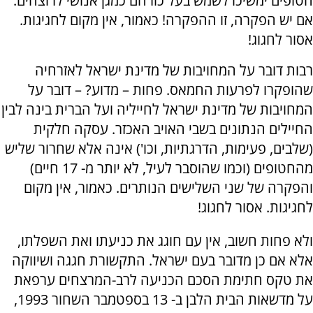
חטופים ימשיכו לשמש בעל כורחם כמגן אנושי לרוצחים.
אם יש הפקרה, זו ההפקרה! כאמור, אין מקום לחגיגות.
אסור לחגוג!
רבות דובר על המחויבות של מדינת ישראל לאזרחיה
שהופקרו לפרעות החמאס. פחות – מדוע? – דובר על
המחויבות של מדינת ישראל לחייליה ועל הברית בינה לבין
החיילים הנתונים בשבי האויב האכזר. עסקה חלקית
(שלבים, פעימות, הדרגתיות, וכו') אינה אלא שחרור שליש
מהחטופים (וכמו שהוסבר לעיל, לא יותר מ- 17 חיים)
והפקרה של שני השלישים הנותרים. כאמור, אין מקום
לחגיגות. אסור לחגוג!
ולא פחות חשוב, אין עם חוגג את כניעתו ואת השפלתו,
אלא אם כן מדובר בעם ישראל. התקשורת חגגה ושיווקה
את טקס חתימת הסכם הכניעה לרב-המרצחים ערפאת
על מדשאות הבית הלבן ב- 13 בספטמבר השחור 1993,