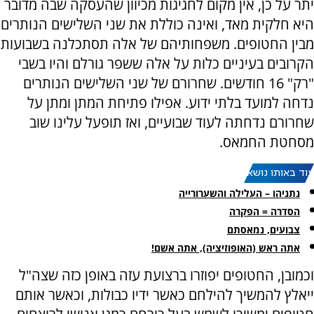
יתר על כן, אין מקום לחגיגות מכיוון שהעסקה שבה מדובר
היא חלקית מאד, ואינה כוללת את שני השלישים הנותרים
מבין החטופים. משפחותיהם של אלה תסתכלנה בשבועות
הקרובים בעיניים כלות על אלה ששפר גורלם והיו בשבי
"רק" 16 חודשים. שחרורם של שני השלישים הנותרים
נדחה למועד בלתי ידוע. אפילו פתיחת המתן ומתן על
שחרורם נדחתה לעוד שבועיים, ואז תופעל עלינו שוב
מסחטת החמאס.
עוד באותו נושא:
נתניהו – העלילה והשערורייה
הסדרה = הפקרה
צבועים, נמאסתם
אתה ראש (האופוזיציה), אתה אשם!
וכמובן, החטופים יפוזרו ברצועת עזה באופן כזה שצה"ל
ייאלץ להמשיך להילחם כאשר ידיו כבולות, וכאשר אותם