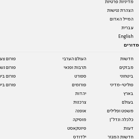
מדיניות פרטיות
הצהרת נגישות
המייל האדום
עברית
English
מדורים
חדשות
העולם הערבי
פורום צע
מבזקים
תרבות ופנאי
פורום נשו
ביטחוני
ספורט
פורום בי
פוליטי-מדיני
פורומים
פורום בי
בארץ
יהדות
בעולם
צרכנות
משפט ופלילים
אופנה
כלכלה ונדל"ן
מוסיקה
דעות
פיוטקאסט
חדשות המגזר
ילדודס