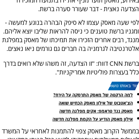
באירוע, מאסק תועד מניף את ידו בתנועה המזכירה
הצדעה נאצית - דבר שעורר סערה ברשת.
לפי שעה מאסק עצמו לא סיפק הבהרה בנוגע למעשה -
ומגניו ברשת טוענים כי ניסה להראות שליבו יוצא אליהם.
מנגד, רבים אחרים הזכירו את תמיכתו של מאסק במפלגת
אלטרנטיבה לגרמניה בה חברים גם גורמים ניאו נאצים.
ברשת CNN דווח: "זו הצדעה, זה משהו שלא רואים בדרך
כלל בעצרות פוליטיות אמריקניות".
עוד באותו נושא:
למה הרקטה של מאסק התרסקה על הירח?
הצ'אטבוט של אילון מאסק הכחיש שואה
מאסק נגד טראמפ: אקים מפלגה חדשה
אילון מאסק הודיע על הקמת מפלגה חדשה
בממשל הקרוב מאסק צפוי להתמנות לאחראי על המשרד