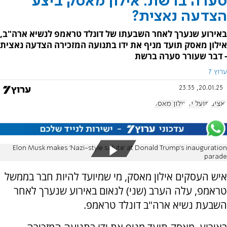
סערה ברשת: אילון מאסק ביצע
הצדעה נאצית?
באירוע שנערך לאחר השבעתו של דונלד טראמפ לנשיא ארה"ב,
אילון מאסק תועד מניף את ידו בתנועה המזכירה הצדעה נאצית
- דבר שעורר סערה ברשת
ערוץ 7
20.01.25, 23:35
נאצים
מועל יד
אילון מאסק
Elon Musk makes 'Nazi-style salute' at Donald Trump's inauguration
parade
איש העסקים אילון מאסק, מי שמיועד להיות חבר בממשל
טראמפ, עלה הערב (שני) לנאום באירוע שנערך לאחר
השבעת נשיא ארה"ב דונלד טראמפ.