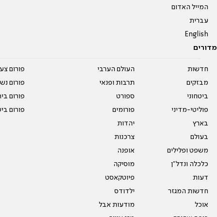
המייל האדום
עברית
English
מדורים
חדשות
העולם הערבי
פורום צע
מבזקים
תרבות ופנאי
פורום נשו
ביטחוני
ספורט
פורום בי
פוליטי-מדיני
פורומים
פורום בי
בארץ
יהדות
בעולם
צרכנות
משפט ופלילים
אופנה
כלכלה ונדל"ן
מוסיקה
דעות
פיוטקאסט
חדשות המגזר
ילדודס
אוכל
מודעות אבל