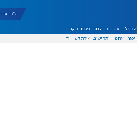
כ"ה באב תשפ"ו |
 ונדל"ן
דעות
אוכל
יהדות
הפקות וסיקורים
ספורט
פורומים
אתר ישיבה
יצירת קשר
עוד