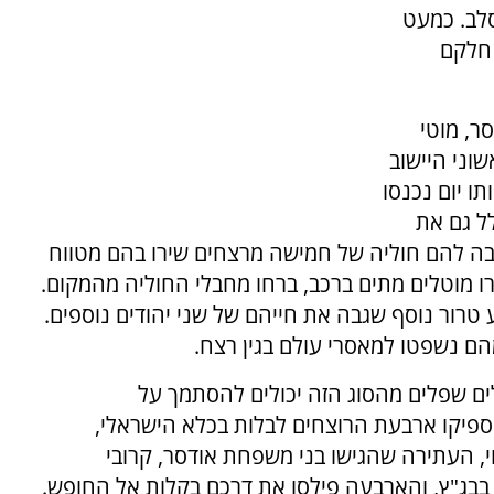
סלב. כמעט
 חלקם
ר, מוטי
 היו מראשוני היישוב
ו יום נכנסו
ל גם את
בה להם חוליה של חמישה מרצחים שירו בהם מטווח
רו מוטלים מתים ברכב, ברחו מחבלי החוליה מהמקום.
 טרור נוסף שגבה את חייהם של שני יהודים נוספים.
הם נשפטו למאסרי עולם בגין רצח.
ם שפלים מהסוג הזה יכולים להסתמך על
 הטוב. 12 שנים בלבד הספיקו ארבעת הרוצחים לבלות בכלא הישראלי,
 העתירה שהגישו בני משפחת אודסר, קרובי
בבג"ץ, והארבעה פילסו את דרכם בקלות אל החופש.