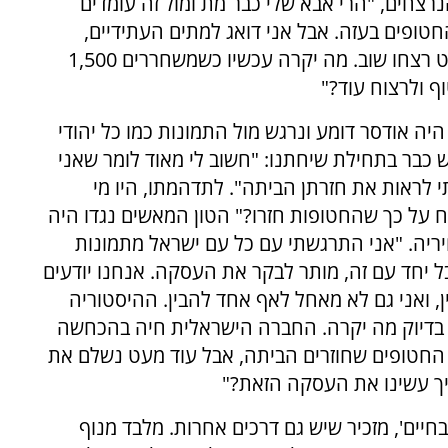
נרצחים, "הרי אבא שלי כבר מת ומול זה עומדים
חטופים בעזה. אבל אני דואג למתים העתידיים,
ההיסטוריה מלמדת שאלו ששוחררו בעסקת שליט רצחו שוב. מה יקרה עכשיו כשמשחררים 1,500
 ולרצוח עוד?"
ה אודסר דומע ונרגש מול התמונות כמו כל יהודי
 כבר בתחילת שיחתנו: "חשוב לי מאוד לומר שאני
 לראות את חזרתן הביתה". לתדהמתו, היו מי
 על כך שהחטופות חזרו?" הטון המאשים נגדו היה
ריה. "אני התרגשתי עם כל עם ישראל מתמונות
 יחד עם זה, מותר לבקר את העסקה. אנחנו יודעים
, ואני גם לא מאחל לאף אחד להבין. ההיסטוריה
ם בדיוק מה יקרה. החברה הישראלית חיה בהכחשה
 החטופים שחוזרים הביתה, אבל עוד מעט נשלם את
יים', מזכיר שיש גם דרכים אחרות. מלבד מנוף