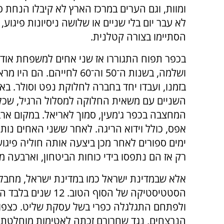
ומוות, וגם הערים במרכז הארץ לא קיבלו הנחת 
לא עבר יום בלי שניים או שלושה ניסיונות פיגוע,
הסתיימו בצורה קטלנית.
בכפר תפוח התגוררו אז שני אחים למשפחת אודס
ושלמה, בשנות ה־50 וה־60 לחייהם. הם
בזמנו, ועבדו יחד בחברה לחלוקת נפט וסולר. באות
השניים עם משאית החלוקה למסלול הרגיל, שכל
המחצבה בכפר ג'מעין, סמוך לאריאל. במקום אר
אפס, כולל וידוא הריגה. לאחר ששני האחים נות
ימים ספורים לאחר מכן ביצעה אותה חוליה פיגוע
רק אז הם נתפסו בידי כוחות הביטחון, וארבעה מ
אלא שבמדינת ישראל כמו במדינת ישראל, מחבלי
הסטטיסטיקה של הסוף
ולפתחם התגלגלה כפרי בשל עסקת שליט. כצפוי,
הנרצחים, נגד שחרורם זכתה לאטימות מוחלטת 