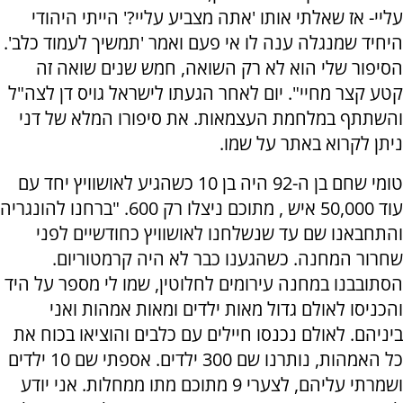
עליי- אז שאלתי אותו 'אתה מצביע עליי?' הייתי היהודי
היחיד שמנגלה ענה לו אי פעם ואמר 'תמשיך לעמוד כלב'.
הסיפור שלי הוא לא רק השואה, חמש שנים שואה זה
קטע קצר מחיי". יום לאחר הגעתו לישראל גויס דן לצה"ל
והשתתף במלחמת העצמאות. את סיפורו המלא של דני
ניתן לקרוא באתר על שמו.
טומי שחם בן ה-92 היה בן 10 כשהגיע לאושוויץ יחד עם
עוד 50,000 איש , מתוכם ניצלו רק 600. "ברחנו להונגריה
והתחבאנו שם עד שנשלחנו לאושוויץ כחודשיים לפני
שחרור המחנה. כשהגענו כבר לא היה קרמטוריום.
הסתובבנו במחנה עירומים לחלוטין, שמו לי מספר על היד
והכניסו לאולם גדול מאות ילדים ומאות אמהות ואני
ביניהם. לאולם נכנסו חיילים עם כלבים והוציאו בכוח את
כל האמהות, נותרנו שם 300 ילדים. אספתי שם 10 ילדים
ושמרתי עליהם, לצערי 9 מתוכם מתו ממחלות. אני יודע