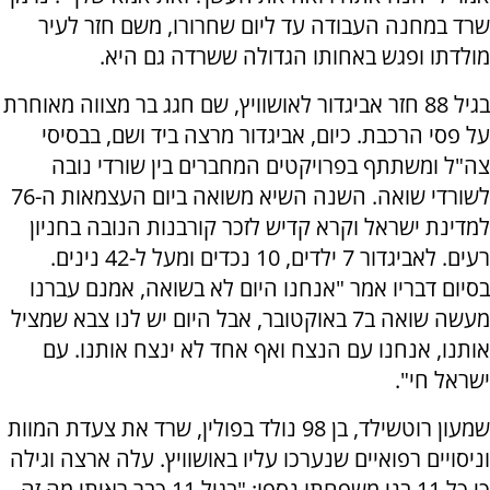
שרד במחנה העבודה עד ליום שחרורו, משם חזר לעיר
מולדתו ופגש באחותו הגדולה ששרדה גם היא.
בגיל 88 חזר אביגדור לאושוויץ, שם חגג בר מצווה מאוחרת
על פסי הרכבת. כיום, אביגדור מרצה ביד ושם, בבסיסי
צה"ל ומשתתף בפרויקטים המחברים בין שורדי נובה
לשורדי שואה. השנה השיא משואה ביום העצמאות ה-76
למדינת ישראל וקרא קדיש לזכר קורבנות הנובה בחניון
רעים. לאביגדור 7 ילדים, 10 נכדים ומעל ל-42 נינים.
בסיום דבריו אמר "אנחנו היום לא בשואה, אמנם עברנו
מעשה שואה ב7 באוקטובר, אבל היום יש לנו צבא שמציל
אותנו, אנחנו עם הנצח ואף אחד לא ינצח אותנו. עם
ישראל חי".
שמעון רוטשילד, בן 98 נולד בפולין, שרד את צעדת המוות
וניסויים רפואיים שנערכו עליו באושוויץ. עלה ארצה וגילה
כי כל 11 בני משפחתו נספו: "בגיל 11 כבר ראיתי מה זה