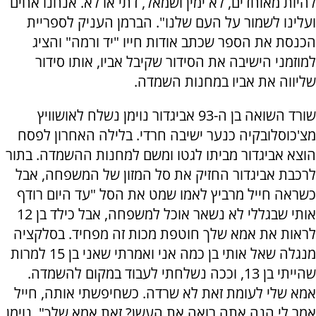
להיות מאוחדים, לא ימין ושמאל, דתי או לא. אנחנו אחים
ועלינו לשמור על העם שלנו". הברמן העניק לספריית
הכנסת את הספר שכתב אודות חייו "יד ורמה" והציג
למוזמני הישיבה את הסידור שקיבל אביו, אותו סידור
שליווה את אביו במחנות השמדה.
שורד השואה בן ה-93 אביגדור נוימן נשלח לאושוויץ
מצ'כוסלובקיה כנער ישיבה חרדי. בלילה האחרון לפסח
הוצא אביגדור מביתו לגטו ומשם למחנות ההשמדה. בתור
לרכבת אביגדור החזיק את סל המזון של המשפחה, אבל
כשראה חייל מרביץ לאמו שמט את הסל "עד היום רודף
אותי שבגללי לא נשאר אוכל למשפחה, אבל כילד בן 12
לראות את אמא שלך חוטפת מכות זה מפחיד. בסלקציה
מנגלה שאל אותי בן כמה אני ואמרתי שאני בן 15 למרות
שהייתי בן 13, וככה נשלחתי לעבוד במקום להשמדה.
אמא שלי לעומת זאת לא שרדה. כשחיפשתי אותה, חייל
אמר לי הנה אתה רואה את העשן? זאת אמא שלך". נוימן