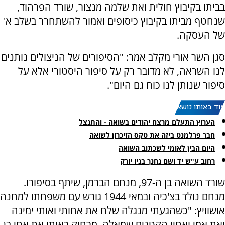
בביתו בקיבוץ חולית ואת שלמה מנצור, שורד הפרהוד,
שנחטף מביתו בקיבוץ כיסופים ואמור להשתחרר בשלב א'
של העסקה.
סגן השר אורי מקלב אמר: "הסיפורים של הניצולים נותנים
לנו השראה, לא מדובר רק על סיפור היסטורי אלא על
סיפור שנותן לנו כוח גם היום".
עוד באותו נושא:
הערוץ התעלם מרצח יהודים בשואה - והתנצל
חבר פרלמנט ביזה את טקס הזיכרון לשואה
היום הבין לאומי לשכתוב השואה
רחוב ע"ש יד ושם נחנך בניו יורק
שורד השואה בן ה-97, מנחם הברמן, שיתף בסיפורו.
מנחם נולד בצ'כיה ובמאי 1944 גורש עם משפחתו למחנה
אושוויץ: "כשהגעתי מנגלה שלח את אחותי ואותי ימינה
ואת אמי ואחיי הקטנים שמאלה. מרחוק ראיתי את אחי בן