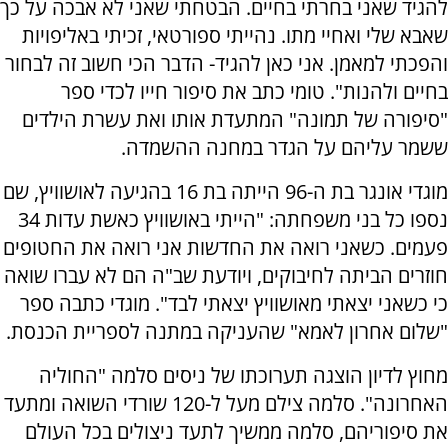
להגיד שאני בחרתי בחיים. הבטחתי שאני לא אבכה על כך
שאבא שלי ואחיי מתו. נהייתי ספורטאי, זכיתי באליפויות
והפכתי למאמן. אני כאן להגיד- הדבר הכי חשוב זה לבחור
בחיים ולהנות". טומי כתב את סיפור חייו לכדי ספר
"סיפורה של תמונה" המתעדת אותו ואת עשרת הילדים
ששמר עליהם על הגדר במחנה ההשמדה.
מוגדי אונגר בת ה-96 הייתה בת 16 בהגיעה לאושוויץ, שם
נספו כל בני משפחתה: "הייתי באושוויץ כאשת עדות 34
פעמים. כשאני רואה את החדשות אני רואה את החטופים
חוזרים הביתה לחיבוקים, ויודעת שב"ה הם לא עברו שואה
כי כשאני יצאתי מאושוויץ יצאתי לבד". מוגדי כתבה ספר
"שלום אחרון לאמא" שהעניקה במתנה לספריית הכנסת.
מחוץ לדיון הוצגה תערוכתו של ניסים סלמה "החוליה
האחרונה". סלמה צילם מעל ל-120 שורדי השואה ומתעד
את סיפוריהם, סלמה ממשיך לתעד ניצולים בכל העולם