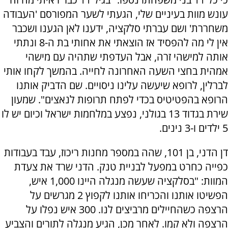
עונש מוות בעיניים שלי, הגעתי לשער המפורסם 'העבודה
משחררת' ושם עברתי סלקציה, ידענו לאן הגענו ושכבר
אין לי מה להפסיד אז הוצאתי את אחותי בת ה-8 ונתתי
אותה למישהי זרה, אבל העדפתי שתהיה עם מישהי
אמהית בחצי השעה האחרונה לחייה. בהמשך לקחו אותי
לברלין, לרופא שיעשה עלינו ניסויים. שם הדביק אותנו
הרופא בהפטיטיס בכדי לפתח תרופות לנאצים". שמעון
שירת בגדוד 13 בגולני, נפצע במלחמות ישראל וכיום יש לו
5 ילדים ו-3 נינים.
דן הדני, בן 101, שהה במספר מחנות ריכוז, עבד בעבודות
כפייה כחרט במפעל לבניית טנק. הדני שרד את צעדת
המוות: "בסלקציה שעשה מנגלה היינו 1,000 איש,
הפשיטו אותנו והכריחו אותנו לקפוץ 2 מגרשים על
הרצפה כשהחיילים מרביצים לנו. 300 איש נפלו על
הרצפה ולא קמו. לאחר מכן, הגיע מנגלה לתורים והצביע