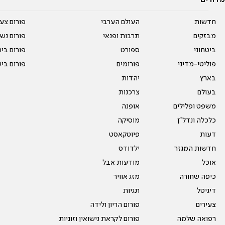
חדשות
העולם הערבי
פורום צע
מבזקים
תרבות ופנאי
פורום נשו
ביטחוני
ספורט
פורום בי
פוליטי-מדיני
פורומים
פורום בי
בארץ
יהדות
בעולם
צרכנות
משפט ופלילים
אופנה
כלכלה ונדל"ן
מוסיקה
דעות
פיוטקאסט
חדשות המגזר
ילדודס
אוכל
מודעות אבל
כיפה שחורה
מזג אוויר
דיגיטל
תגיות
צעירים
פורום הריון ולידה
רפואה שלמה
פורום לקראת נישואין וזוגיות