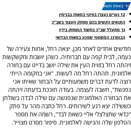
עוד באותו נושא:
12 נערים נעצרו בפינוי במאחז בבנימין
התנאים הקשים בהם מוחזק העצור בשב"כ
כך מתעלל שב"כ בחשוד המוחזק בידיו
הבומרנג המשפטי שפגע במאחז הבדואי
חודשים אחדים לאחר מכן, יצאה רחל, אחות צעירה של
נעמה, לבית קפה עם חברותיה. כשהן יושבות ומקשקשות
זיהתה רחל בזווית העין את שילה יושב בדייט עם בחורה
אלמונית. תהתה רחל מה לעשות. "אני במקומה הייתי
רוצה לדעת דברים משמעותיים על הבחור שאיתו אני
נפגשת", חשבה לעצמה. בעודה חוככת בדעתה זיהתה
את הבחורה האלמונית שנפגשה עם שילה לבדה בשולחן
כששילה יצא רגע לשירותים. רחל כתבה מהר על פתק
"כדאי שתצלצלי אליי כשאת לבד", רשמה את מספר
הטלפון שלה והגישה לאלמונית. סיפור מסרט מצוייר.