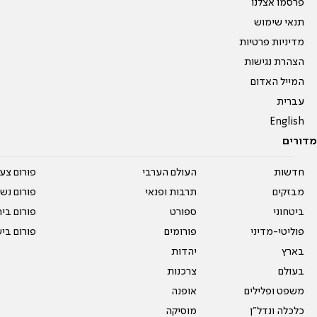
פרסמו אצלנו
תנאי שימוש
מדיניות פרטיות
הצהרת נגישות
המייל האדום
עברית
English
מדורים
חדשות
העולם הערבי
פורום צע
מבזקים
תרבות ופנאי
פורום נשו
ביטחוני
ספורט
פורום בי
פוליטי-מדיני
פורומים
פורום בי
בארץ
יהדות
בעולם
צרכנות
משפט ופלילים
אופנה
כלכלה ונדל"ן
מוסיקה