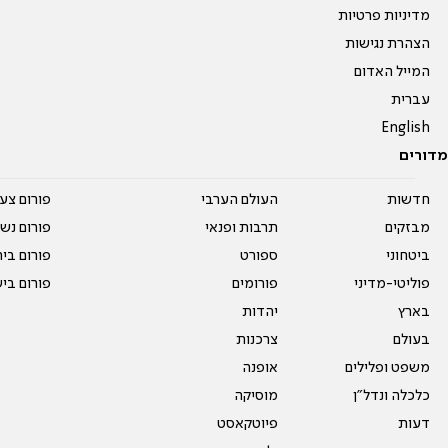
מדיניות פרטיות
הצהרת נגישות
המייל האדום
עברית
English
מדורים
חדשות
העולם הערבי
פורום צע
מבזקים
תרבות ופנאי
פורום נשו
ביטחוני
ספורט
פורום בי
פוליטי-מדיני
פורומים
פורום בי
בארץ
יהדות
בעולם
צרכנות
משפט ופלילים
אופנה
כלכלה ונדל"ן
מוסיקה
דעות
פיוטקאסט