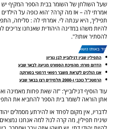
שעל השולחן של השומר בבית הספר המקיף יש תפ
אמרתי לה – אז מה קרה? 'הוא כופה על הילדים 
תפילין', היא ענתה לי. אמרתי לה : סליחה, התפי
להיות משהו במדינה היהודית שאנחנו צריכים לה
להסתיר אותו?".
עוד באותו נושא:
התפילין שבין דנילוביץ לבן גוריון
הדרום פורח: מהפיכת הספורט מגיעה לבאר שבע
אנו הולכים לקראת משבר רפואי דרמטי בסורוקה
הרמטכ"ל כוכבי ו-2000 תלמידים רצו בבאר שבע
עוד הוסיף דנילוביץ': "זה שאת פחות מאמינה ואו
אתן הוראה לשומר בית הספר להחביא את התפילי
לדבריו, אין מקום לפחד או להירתע מסמלים יהודי
שיניח תפילין, מה קרה לנו? למה אנחנו נמצאים
להיות יהודי דתי, יש משהו איזה ערך שמחבר, בין