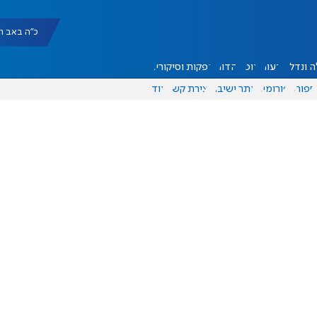
כ"ה באב תשפ"ו |
 ונדל"ן
דעות
אוכל
יהדות
הפקות וסיקורים
ספורט
פורומים
אתר ישיבה
יצירת קשר
עוד