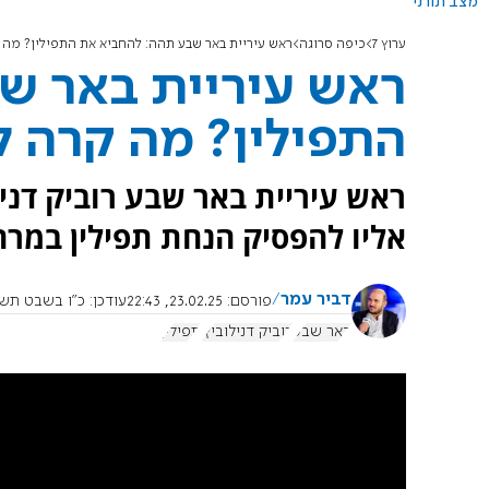
מצב תורני
ערוץ 7
כיפה סרוגה
ראש עיריית באר שבע תהה: להחביא את התפילין? מה 
ראש עיריית באר ש
התפילין? מה קרה ל
ראש עיריית באר שבע רוביק דני
אליו להפסיק הנחת תפילין במרחב
דביר עמר
פורסם:
23.02.25, 22:43
עודכן:
כ"ו בשבט תשפ"ה, 24.2.2025
באר שבע
רוביק דנילוביץ'
תפילין