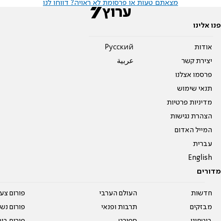
מצאתם טעות או פרסומת לא ראויה? דווחו לנו
פנו אלינו
אודות
Pусский
יצירת קשר
عربية
פרסמו אצלנו
תנאי שימוש
מדיניות פרטיות
הצהרת נגישות
המייל האדום
עברית
English
מדורים
חדשות
העולם הערבי
פורום צע
מבזקים
תרבות ופנאי
פורום נשו
ביטחוני
ספורט
פורום בי