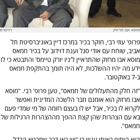
מוסא אבו מרזוק
רויטרס
פרופ' עוזי רבי, חוקר בכיר במרכז דיין באוניברסיטת תל
אביב, שוחח עם אודי סגל וענת דוידוב על בכיר חמאס
מוסא אבו מרזוק שהתראיין ל'ניו יורק טיימס' והתבטא כי לו
ידע מה יהיו ההשלכות, לא היה תומך בהתקפת חמאס
ב-7 באוקטובר.
"זה חלק מהתעלולים של חמאס", טען פרופ' רבי. "מוסא
אבו מרזוק הוא אומנם חבר הלשכה המדינית ואפשר
לקרוא לו בכיר, אבל יש לו בעצם רזומה של מי שמדי פעם
בא עם הצהרות שהן קצת ההפך מההצהרות הרגילות של
חמאס".
הוא הוסיף באותו עניין כי "יש כאן דבר שמבטא הבדל