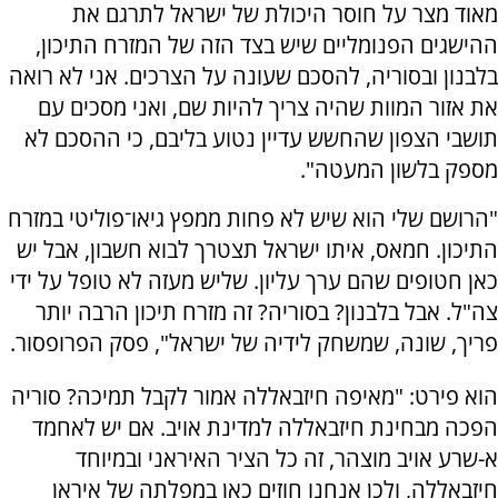
מאוד מצר על חוסר היכולת של ישראל לתרגם את
ההישגים הפנומליים שיש בצד הזה של המזרח התיכון,
בלבנון ובסוריה, להסכם שעונה על הצרכים. אני לא רואה
את אזור המוות שהיה צריך להיות שם, ואני מסכים עם
תושבי הצפון שהחשש עדיין נטוע בליבם, כי ההסכם לא
מספק בלשון המעטה".
"הרושם שלי הוא שיש לא פחות ממפץ גיאו־פוליטי במזרח
התיכון. חמאס, איתו ישראל תצטרך לבוא חשבון, אבל יש
כאן חטופים שהם ערך עליון. שליש מעזה לא טופל על ידי
צה"ל. אבל בלבנון? בסוריה? זה מזרח תיכון הרבה יותר
פריך, שונה, שמשחק לידיה של ישראל", פסק הפרופסור.
הוא פירט: "מאיפה חיזבאללה אמור לקבל תמיכה? סוריה
הפכה מבחינת חיזבאללה למדינת אויב. אם יש לאחמד
א-שרע אויב מוצהר, זה כל הציר האיראני ובמיוחד
חיזבאללה, ולכן אנחנו חוזים כאן במפלתה של איראן