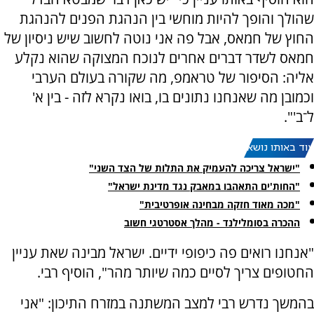
שהולך והופך להיות מוחשי בין הנהגת הפנים להנהגת
החוץ של חמאס, אבל פה אני נוטה לחשוב שיש ניסיון של
חמאס לשדר דברים אחרים לנוכח המצוקה שהוא נקלע
אליה: הסיפור של טראמפ, מה שקורה בעולם הערבי
וכמובן מה שאנחנו נתונים בו, בואו נקרא לזה - בין א'
ל־ב'".
עוד באותו נושא:
"ישראל צריכה להעמיק את התלות של הצד השני"
"החות'ים התאהבו במאבק נגד מדינת ישראל"
"מכה מאוד חזקה מבחינה אופרטיבית"
ההכרה בסומלילנד - מהלך אסטרטגי חשוב
"אנחנו רואים פה כיפופי ידיים. ישראל מבינה שאת עניין
החטופים צריך לסיים כמה שיותר מהר", הוסיף רבי.
בהמשך נדרש רבי למצב המשתנה במזרח התיכון: "אני