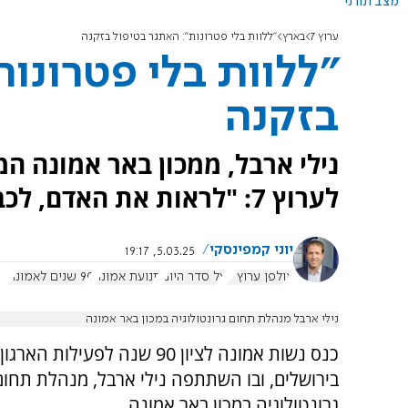
מצב תורני
ערוץ 7
בארץ
"ללוות בלי פטרונות": האתגר בטיפול בזקנה
"ללוות בלי פטרונו
בזקנה
נילי ארבל, ממכון באר אמונה ה
לערוץ 7: "לראות את האדם, לכבד את רצונותיו – זה האתגר האמיתי".
יוני קמפינסקי
5.03.25, 19:17
אולפן ערוץ 7
על סדר היום
תנועת אמונה
90 שנים לאמונה
נילי ארבל מנהלת תחום גרונטולוגיה במכון באר אמונה
כנס נשות אמונה לציון 90 שנה לפעילות הא
בירושלים, ובו השתתפה נילי ארבל, מנהלת תחום
גרונטולוגיה במכון באר אמונה.