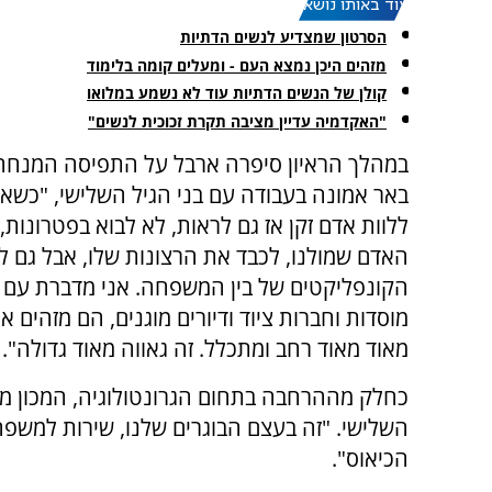
עוד באותו נושא:
הסרטון שמצדיע לנשים הדתיות
מזהים היכן נמצא העם - ומעלים קומה בלימוד
קולן של הנשים הדתיות עוד לא נשמע במלואו
"האקדמיה עדיין מציבה תקרת זכוכית לנשים"
במהלך הראיון סיפרה ארבל על התפיסה המנחה 
באר אמונה בעבודה עם בני הגיל השלישי, "כשאנ
ללוות אדם זקן אז גם לראות, לא לבוא בפטרונות,
האדם שמולנו, לכבד את הרצונות שלו, אבל גם ל
הקונפליקטים של בין המשפחה. אני מדברת עם 
מוסדות וחברות ציוד ודיורים מוגנים, הם מזהים 
מאוד מאוד רחב ומתכלל. זה גאווה מאוד גדולה".
כחלק מההרחבה בתחום הגרונטולוגיה, המכון מפת
השלישי. "זה בעצם הבוגרים שלנו, שירות למשפחו
הכיאוס".