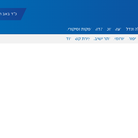
כ"ד באב תשפ"ו |
 ונדל"ן
דעות
אוכל
יהדות
הפקות וסיקורים
ספורט
פורומים
אתר ישיבה
יצירת קשר
עוד