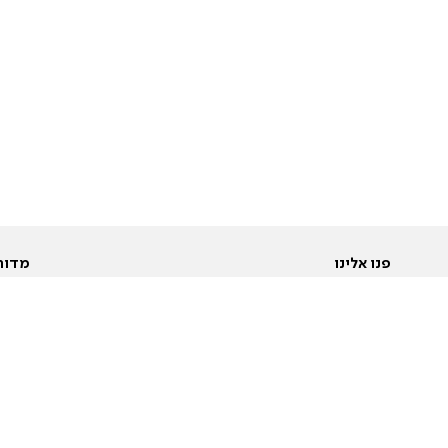
פנו אלינו
מדור
אודות
Pусский
חד
יצירת קשר
عربية
מב
פרסמו אצלנו
בי
תנאי שימוש
פו
מדיניות פרטיות
בא