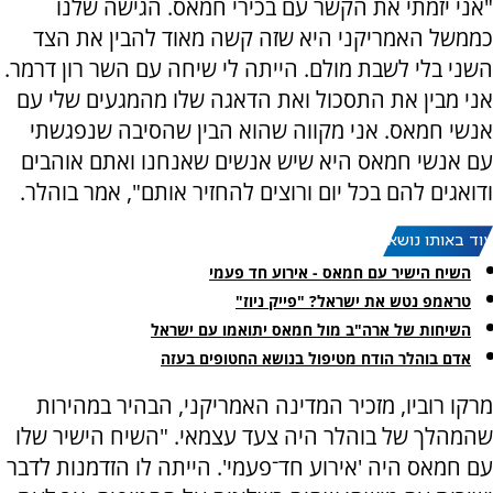
"אני יזמתי את הקשר עם בכירי חמאס. הגישה שלנו
כממשל האמריקני היא שזה קשה מאוד להבין את הצד
השני בלי לשבת מולם. הייתה לי שיחה עם השר רון דרמר.
אני מבין את התסכול ואת הדאגה שלו מהמגעים שלי עם
אנשי חמאס. אני מקווה שהוא הבין שהסיבה שנפגשתי
עם אנשי חמאס היא שיש אנשים שאנחנו ואתם אוהבים
ודואגים להם בכל יום ורוצים להחזיר אותם", אמר בוהלר.
עוד באותו נושא:
השיח הישיר עם חמאס - אירוע חד פעמי
טראמפ נטש את ישראל? "פייק ניוז"
השיחות של ארה"ב מול חמאס יתואמו עם ישראל
אדם בוהלר הודח מטיפול בנושא החטופים בעזה
מרקו רוביו, מזכיר המדינה האמריקני, הבהיר במהירות
שהמהלך של בוהלר היה צעד עצמאי. "השיח הישיר שלו
עם חמאס היה 'אירוע חד־פעמי'. הייתה לו הזדמנות לדבר