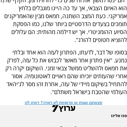
"הם ינסו למשוך את זה שנים כדי להרוויח זמן. הקלף שלנו
הוא האיום הצבאי, אך עד כה היינו מוגבלים בלחץ
אמריקני. כעת המצב השתנה, חמאס מבין שהאמריקנים
תומכים בצעדים הדרסטיים ביותר שלנו, כמו הפסקת
הסיוע ההומניטרי. אך יש דילמה מהותית: הם עלולים
להוציא חטופים להורג".
בסופו של דבר, לדעתו, הפתרון לעזה הוא אחד ובלתי
נמנע. "אין פתרון אחר מאשר לכבוש את כל עזה, לפרק
את חמאס ולהשליט ממשל צבאי זמני. השיקום יקרה רק
אחרי שהעזתים יוכיחו שהם ראויים לאוטונומיה. אסור
להתחיל בשיקום מיידי של עזה, אחרת זהו מסר לג'יהאד
העולמי שהטבח בישראל משתלם".
מצאתם טעות או פרסומת לא ראויה? דווחו לנו
פנו אלינו