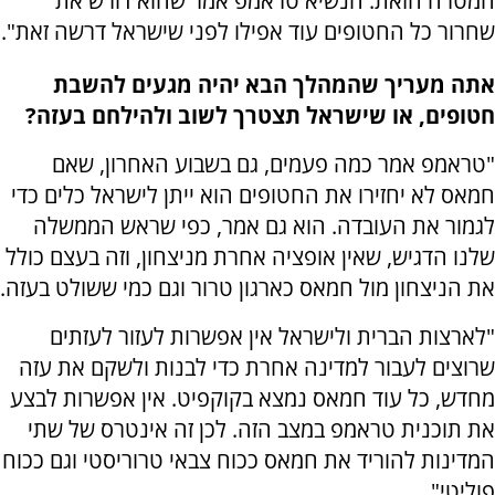
המטרה הזאת. הנשיא טראמפ אמר שהוא דורש את
שחרור כל החטופים עוד אפילו לפני שישראל דרשה זאת".
אתה מעריך שהמהלך הבא יהיה מגעים להשבת
חטופים, או שישראל תצטרך לשוב ולהילחם בעזה?
"טראמפ אמר כמה פעמים, גם בשבוע האחרון, שאם
חמאס לא יחזירו את החטופים הוא ייתן לישראל כלים כדי
לגמור את העובדה. הוא גם אמר, כפי שראש הממשלה
שלנו הדגיש, שאין אופציה אחרת מניצחון, וזה בעצם כולל
את הניצחון מול חמאס כארגון טרור וגם כמי ששולט בעזה.
"לארצות הברית ולישראל אין אפשרות לעזור לעזתים
שרוצים לעבור למדינה אחרת כדי לבנות ולשקם את עזה
מחדש, כל עוד חמאס נמצא בקוקפיט. אין אפשרות לבצע
את תוכנית טראמפ במצב הזה. לכן זה אינטרס של שתי
המדינות להוריד את חמאס ככוח צבאי טרוריסטי וגם ככוח
פוליטי".