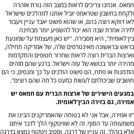
חמאס. אנחנו צריכים לראות במצב הזה נורת אזהרה
ולקחת בחשבון שטראמפ יוביל אותנו למהלכים שישראל
לאו דווקא רוצה בהם, או שהוא פשוט יאבד עניין ויעבור
לזירה אחרת שבה הוא יכול להשפיע יותר מבחינה
בין־לאומית", היא מסבירה. "יש כאן מעצמת־על שמונעת
בראש ובראשונה מאינטרסים שלה, של אמריקה תחילה,
וארצות הברית רוצה לראות שחרור חטופים והתקדמות
מהירה יותר בנושא של עזה וישראל. ברגע שהם מזהים
הזדמנות או פתח, הם פשוט הולכים על כך ומנסים, כי הם
חושבים שביכולתם לעשות כמעט כל מה שהם רוצים".
במגעים הישירים של ארצות הברית עם חמאס יש
אמירה, גם בזירה הבין־לאומית.
"זו אמירה, אבל אני לא בטוחה שהאמריקנים הבינו את
משמעותה עד הסוף. זה לא שוויטקוף הלך לדבר איתם
אלא בוהלר. זה עניין של דרגה, וסטיב ויטקוף נמצא בדרגה