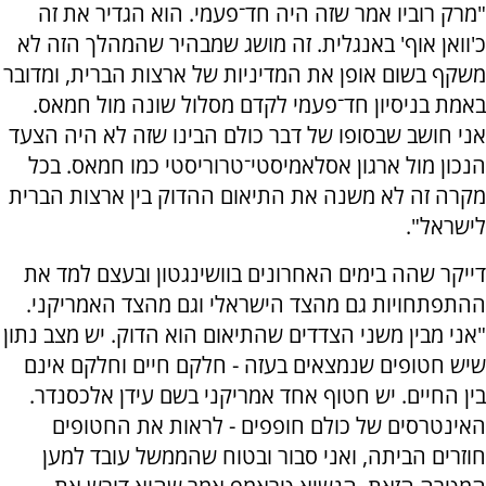
"מרק רוביו אמר שזה היה חד־פעמי. הוא הגדיר את זה
כ'וואן אוף' באנגלית. זה מושג שמבהיר שהמהלך הזה לא
משקף בשום אופן את המדיניות של ארצות הברית, ומדובר
באמת בניסיון חד־פעמי לקדם מסלול שונה מול חמאס.
אני חושב שבסופו של דבר כולם הבינו שזה לא היה הצעד
הנכון מול ארגון אסלאמיסטי־טרוריסטי כמו חמאס. בכל
מקרה זה לא משנה את התיאום ההדוק בין ארצות הברית
לישראל".
דייקר שהה בימים האחרונים בוושינגטון ובעצם למד את
ההתפתחויות גם מהצד הישראלי וגם מהצד האמריקני.
"אני מבין משני הצדדים שהתיאום הוא הדוק. יש מצב נתון
שיש חטופים שנמצאים בעזה - חלקם חיים וחלקם אינם
בין החיים. יש חטוף אחד אמריקני בשם עידן אלכסנדר.
האינטרסים של כולם חופפים - לראות את החטופים
חוזרים הביתה, ואני סבור ובטוח שהממשל עובד למען