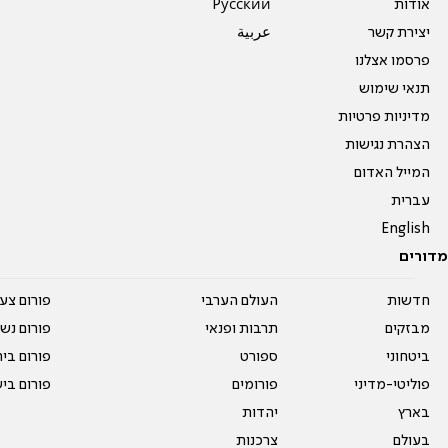
אודות
Pусский
יצירת קשר
عربية
פרסמו אצלנו
תנאי שימוש
מדיניות פרטיות
הצהרת נגישות
המייל האדום
עברית
English
מדורים
חדשות
העולם הערבי
פורום צע
מבזקים
תרבות ופנאי
פורום נשו
ביטחוני
ספורט
פורום בי
פוליטי-מדיני
פורומים
פורום בי
בארץ
יהדות
בעולם
צרכנות