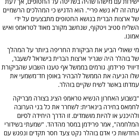
ישירות עם מישהו שהיה בשליטה על החטופים, אך לעת
עתה זה לא נשא פרי". הוא הדגיש כי המהלכים הרשמיים
של ארצות הברית בנושא החטופים מתבצעים על ידי
השליח סטיב ויטקוף, שנחשב מקורב מאוד לטראמפ ואיש
אמונו.
מי שאולי הביע את הביקורת החריפה ביותר על המהלך
של בוהלר היה שגריר ארצות הברית בישראל לשעבר,
דיוויד פרידמן. גורמים בממשל אף טענו השבוע שהביקורת
שלו הניעה את הממשל להבהיר באופן חד־משמעי את
עמדתו באשר לשיח שקיים בוהלר.
"בשבוע האחרון הנשיא טראמפ הציג בצורה מבריקה
לחמאס בחירה בינארית: לשחרר את כל בני הערובה
ולהיכנע או להיות מושמדים. זו הדרך היחידה לסיום
המלחמה", אמר פרידמן במסר מהדהד. "שמעתי בשידורי
החדשות כי אדם בוהלר נקט צעד חסר תקדים ונפגש עם