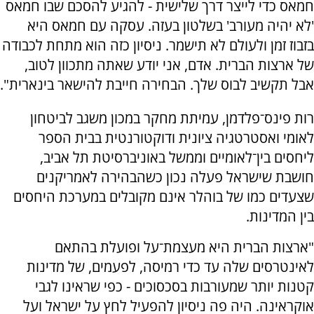
חמאס כדי לייצר דרך שלישית - להגיע להסכם שבו חמאס
'לא יהיה מעורב' בשלטון בעזה. עסקה עם חמאס היא
בזבוז זמן ולעולם לא תישמר. ניסיון כזה הוא מתחת לכבודה
של ארצות הברית. אדם, אני יודע שאתה מתכוון לטוב,
אבל תקשיב לבוס שלך. הבחירה חייבת להישאר בינארית".
רות פינס־פלדמן, עמיתת מחקר במכון משגב לביטחון
לאומי ואסטרטגיה ציונית ודוקטורנטית בבית הספר
ליחסים בין־לאומיים וממשל באוניברסיטת תל אביב,
חושבת שישראל פעלה נכון כשהבהירה לאמריקנים
שצעדים כמו של בוהלר אינם מקובלים במערכת היחסים
בין המדינות.
"ארצות הברית היא מעצמת־על ופועלת בהתאם
לאינטרסים שלה עד כדי רמיסה, לפעמים, של מדינות
קטנות יותר שמעורבות בסכסוכים - כפי שראינו לגבי
אוקראינה. היה פה ניסיון להפעיל לחץ על ישראל ועל