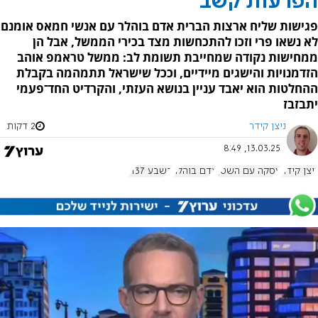
הפרעות קשב
פגישות שליח ארצות הברית אדם בוהלר עם אנשי חמאס אומנם
לא נשאו פרי וזכו להתכחשות מצד בכירי הממשל, אבל הן
ממחישות נקודה שמחייבת תשומת לב: ממשל טראמפ אוהב
הזדמנויות והישגים מיידיים, וככל שישראל תתמהמה בקבלת
ההחלטות הוא יאבד עניין בנושא העזתי, והקרדיט החד־פעמי
יתבזבז
ניצן קידר
2 דקות
13.03.25, 8:49
ניצן קידר
עסקה עם השטן
אדם בוהלר
בשבע 1137