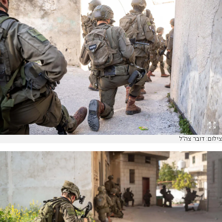
צילום: דובר צה"ל