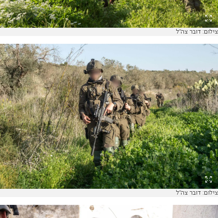
צילום: דובר צה"ל
צילום: דובר צה"ל