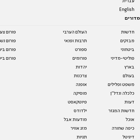
עברית
English
מדורים
חדשות
העולם הערבי
פורום צע
מבזקים
תרבות ופנאי
פורום נשו
ביטחוני
ספורט
פורום בי
פוליטי-מדיני
פורומים
פורום בי
בארץ
יהדות
בעולם
צרכנות
משפט ופלילים
אופנה
כלכלה ונדל"ן
מוסיקה
דעות
פיוטקאסט
חדשות המגזר
ילדודס
אוכל
מודעות אבל
כיפה שחורה
מזג אוויר
דיגיטל
תגיות