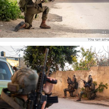
צילום: דובר צה"ל