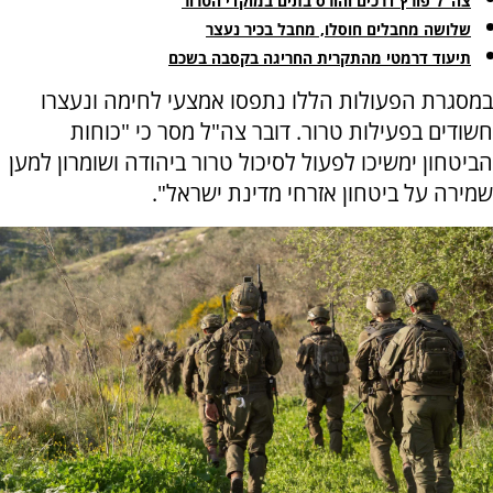
צה"ל פורץ דרכים והורס בתים במוקדי הטרור
שלושה מחבלים חוסלו, מחבל בכיר נעצר
תיעוד דרמטי מהתקרית החריגה בקסבה בשכם
במסגרת הפעולות הללו נתפסו אמצעי לחימה ונעצרו
חשודים בפעילות טרור. דובר צה"ל מסר כי "כוחות
הביטחון ימשיכו לפעול לסיכול טרור ביהודה ושומרון למען
שמירה על ביטחון אזרחי מדינת ישראל".