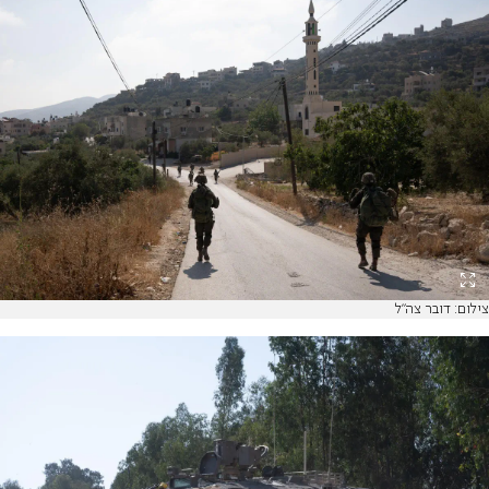
צילום: דובר צה"ל