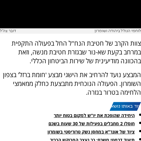
לוחמי הנח"ל ביהודה ושומרון
דובר צה"ל
צוות הקרב של חטיבת הנח"ל החל בפעולה התקפית
במרחב בקעת שא-נור שבגזרת חטיבת מנשה, וזאת
בהכוונה מודיעינית של שירות הביטחון הכללי.
המבצע נועד להרחיב את הישגי מבצע 'חומת ברזל' בצפון
השומרון. הפעולה הנוכחית מתבצעת כחלק ממאמצי
הלחימה בטרור בגזרה.
עוד באותו נושא:
היחידה שהופכת את יו"ש למקום בטוח יותר
חוסלו 2 מחבלים בפעילות של 30 שעות בשכם
ציוד של אונר"א במחסן נשק טרוריסטי בשומרון
תיעוד דרמטי משכם: כך נעצר המבוקש הבכיר