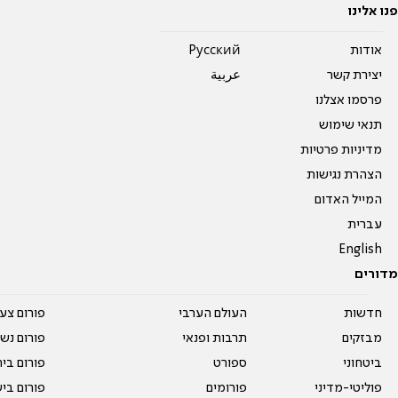
פנו אלינו
אודות
Pусский
יצירת קשר
عربية
פרסמו אצלנו
תנאי שימוש
מדיניות פרטיות
הצהרת נגישות
המייל האדום
עברית
English
מדורים
חדשות
העולם הערבי
פורום צע
מבזקים
תרבות ופנאי
פורום נשו
ביטחוני
ספורט
פורום בי
פוליטי-מדיני
פורומים
פורום בי