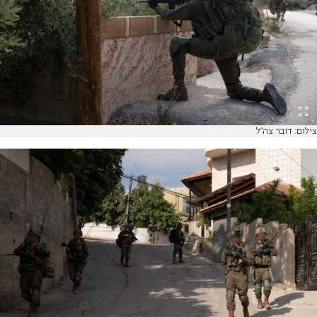
צילום: דובר צה"ל