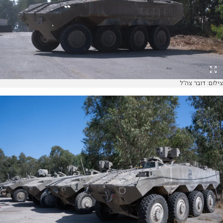
צילום: דובר צה"ל