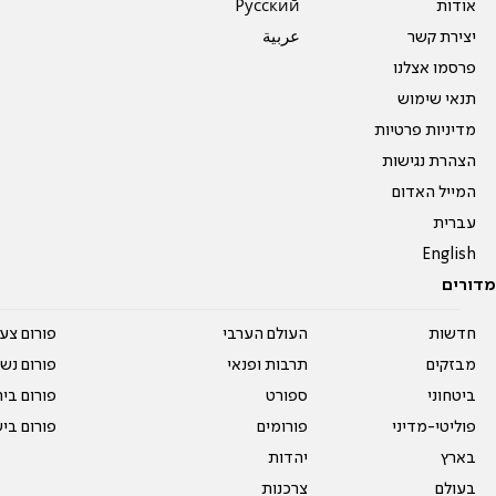
אודות
Pусский
יצירת קשר
عربية
פרסמו אצלנו
תנאי שימוש
מדיניות פרטיות
הצהרת נגישות
המייל האדום
עברית
English
מדורים
חדשות
העולם הערבי
פורום צע
מבזקים
תרבות ופנאי
פורום נשו
ביטחוני
ספורט
פורום בי
פוליטי-מדיני
פורומים
פורום בי
בארץ
יהדות
בעולם
צרכנות