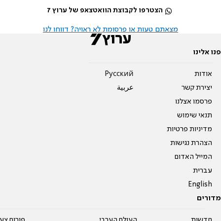
הצטרפו לקבוצת הוואטצאפ של ערוץ 7
מצאתם טעות או פרסומת לא ראויה? דווחו לנו
פנו אלינו
אודות
Pусский
יצירת קשר
عربية
פרסמו אצלנו
תנאי שימוש
מדיניות פרטיות
הצהרת נגישות
המייל האדום
עברית
English
מדורים
חדשות
העולם הערבי
פורום צע