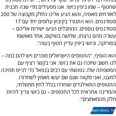
שחטוף – שמו ביפין ג'ושי. אנו מפעילים מדי שנה תכנית
לאזרחים מאסיה, והוא הגיע אלינו כחלק מקבוצה של 200
סטודנטים. הוא התגורר בקיבוץ עלומים יחד עם 17
סטודנטים נוספים. המחבלים הגיעו ישירות אליהם –
עשרה מהם נרצחו, שלושה בשיקום, אחד מאושפז
בסורוקה, וג'ושי ביפין עדיין חטוף בעזה".
הוא הוסיף, "החטופים הישראלים מוכרים ויש להם במה –
לנו חשוב שיזכרו גם את ג'ושי. אני בקשר רציף עם
המשפחה שלו. נפגשתי עם רבים בנפאל כדי לגייס תמיכה
למענו, ואני מקווה שגם שם יעשו מאמץ לשחרורו.
החטופים התאילנדים שוחררו בגלל לחץ ממשלתי,
והמדינה אחראית לכל החטופים – גם ג'ושי צריך להיות
חלק מהמאמצים".
עוד באותו נושא: