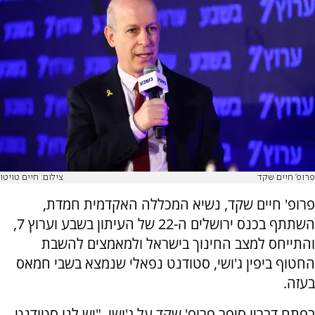
פרופ’ חיים שקד
צילום: חיים טויטו
פרופ' חיים שקד, נשיא המכללה האקדמית חמדת,
השתתף בכנס ירושלים ה-22 של העיתון בשבע וערוץ 7,
והתייחס למצב החינוך בישראל ולמאמצים להשבת
החטוף ביפין ג'ושי, סטודנט נפאלי שנמצא בשבי חמאס
בעזה.
בפתח דבריו סיפר פרופ' שקד על ג'ושי, "יש לנו סטודנט