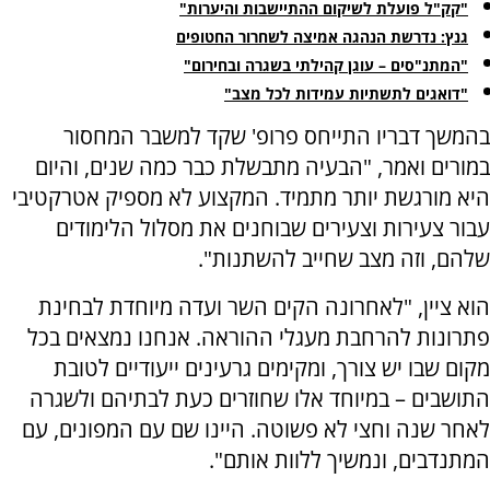
"קק"ל פועלת לשיקום ההתיישבות והיערות"
גנץ: נדרשת הנהגה אמיצה לשחרור החטופים
"המתנ"סים – עוגן קהילתי בשגרה ובחירום"
"דואגים לתשתיות עמידות לכל מצב"
בהמשך דבריו התייחס פרופ' שקד למשבר המחסור
במורים ואמר, "הבעיה מתבשלת כבר כמה שנים, והיום
היא מורגשת יותר מתמיד. המקצוע לא מספיק אטרקטיבי
עבור צעירות וצעירים שבוחנים את מסלול הלימודים
שלהם, וזה מצב שחייב להשתנות".
הוא ציין, "לאחרונה הקים השר ועדה מיוחדת לבחינת
פתרונות להרחבת מעגלי ההוראה. אנחנו נמצאים בכל
מקום שבו יש צורך, ומקימים גרעינים ייעודיים לטובת
התושבים – במיוחד אלו שחוזרים כעת לבתיהם ולשגרה
לאחר שנה וחצי לא פשוטה. היינו שם עם המפונים, עם
המתנדבים, ונמשיך ללוות אותם".