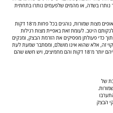
ד נותרו בשדה, או מהמים שלפעמים נותרו בתחתית
גם בשעת הלישה יש הבדל משמעותי ביניהן. כשאופים מצות שמורות, נוהגים בכל פחות מ־18 דקות
קותם היטב. לעומת זאת באפיית מצות רגילות
תוך כדי פעולתן מפסיקים את הזרמת הבצק, ומנקים
וי זה, אלא שהוא אינו מושלם, ומסתבר שמעת לעת
נשארים בחריצי המכונה חלקיקי חמץ שעברו עליהם יותר מ־18 דקות והם מחמיצים, ויש חשש שהם
בת של
מורות.
התערבו
קי הבצק