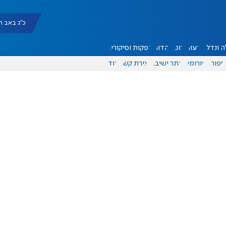
כ"ג באב תשפ"ו |
 ונדל"ן
דעות
אוכל
יהדות
הפקות וסיקורים
ספורט
פורומים
אתר ישיבה
יצירת קשר
עוד