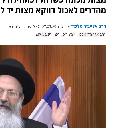
מהדרים לאכול דווקא מצות יד ל
הרב אליעזר מלמד
פורסם:
27.03.25, 10:47
עודכן:
כ"ח באדר תשפ"ה, .3.2025
הרב אליעזר מלמד
מצות
פסח
מצה
בשבע 1139