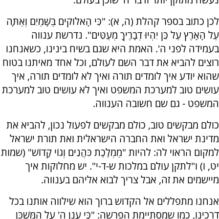
לכן כתוב בספר קהלת (ה, א): "כִּי הָאלוקים בַּשָּׁמַיִם וְאַתָּה
עַל הָאָרֶץ עַל כֵּן יִהְיוּ דְבָרֶיךָ מְעַטִּים". נדרשת ענווה
בעמידה לפני ה'. האמת היא שגם בשיח בינינו, כשאנחנו
רוצים להביא את דבר השם לעולם, וכל אחד מאיתנו בטוח
שהוא יודע איך לומדים תורה ואיך לא לומדים תורה, איך
עושים טוב למערכת המשפט ואיך לא עושים טוב למערכת
המשפט - גם שם חשובה הענווה.
כולם מבקשים טוב, כולם מבקשים לפעול נכון, להביא את
מדינת ישראל ואת החברה הישראלית ואת תורת ישראל
למקום הראוי לה: להיות "מַמְלֶכֶת כֹּהֲנִים וְגוֹי קָדוֹשׁ" (שמות
יט, ו) ו"לתקן עולם במלכות ש-ד-י". יש מחלוקות איך
מיישמים את זה, אבל צריך לבוא אליהם בענווה.
אנחנו מתפללים אל הקדוש ברוך הוא שילווה אותנו בכל
דרכינו, כמו שמסתיימת הפרשה: "כִּי עֲנַן ה' עַל הַמִּשְׁכָּן