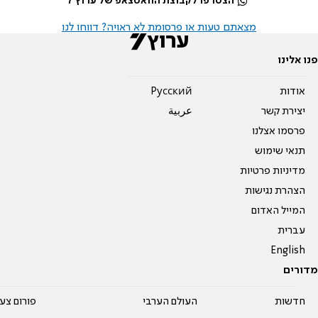
הצטרפו לקבוצת הוואטצאפ של ערוץ 7
מצאתם טעות או פרסומת לא ראויה? דווחו לנו
פנו אלינו
אודות
Pусский
יצירת קשר
عربية
פרסמו אצלנו
תנאי שימוש
מדיניות פרטיות
הצהרת נגישות
המייל האדום
עברית
English
מדורים
חדשות
העולם הערבי
פורום צע