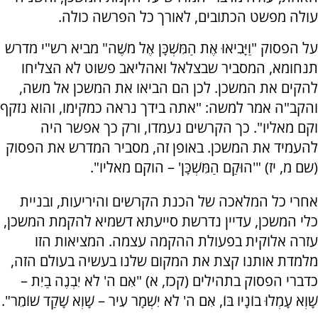
עולה מפשט הכתובים, לאורך כל הפרשה כולה.
על הפסוק "וַיָּבִיאוּ אֶת הַמִּשְׁכָּן אֶל מֹשֶׁה" מביא רש"י מדרש
תנחומא, המסביר שבצלאל ואהליאב פשוט לא הצליחו
להקים את המשכן. לכן הם הביאו את המשכן אל משה,
והקב"ה אמר למשה: "אתה בידך נראה כמקימו, והוא נזקף
וקם מאליו". כך הקרשים נעמדו, ורק כך אפשר היה
להעמיד את המשכן. באופן זה, מסביר המדרש את הפסוק
(שם מ, יז) "'הוּקַם הַמִּשְׁכָּן' – הוקם מאליו".
אחרי כל המלאכה של הכנת הקרשים והיריעות, ובניית
כלי המשכן, עדיין נדרשת סייעתא דשמיא להקמת המשכן,
עזרה אלוקית בפעולת ההקמה עצמה. המציאות הזו
מלמדת אותנו קצת את המקום שלנו בעשיה בעולם הזה,
כדברי הפסוק בתהילים (קכז, א) "אִם ה' לֹא יִבְנֶה בַיִת –
שָׁוְא עָמְלוּ בוֹנָיו בּוֹ, אִם ה' לֹא יִשְׁמָר עִיר – שָׁוְא שָׁקַד שׁוֹמֵר".