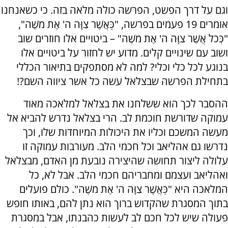
וגם על דרך הפשט, הפרשה כולה מלאה בזה. כי כשאנחנו
אומרים 19 פעמים בפרשה, "כַּאֲשֶׁר צִוָּה ה' אֶת מֹשֶׁה",
"כְּכֹל אֲשֶׁר צִוָּה ה' אֶת מֹשֶׁה" – ביטויים אלו חוזרים שוב
ושוב עם שינויים קלים. מדוע יש לחזור על ביטויים אלו
בנוגע לכל כלי וכלי? למה לא מסתפקים בתיאור הכללי
בתחילת הפרשה שבצלאל עשה כל אשר ציווה השם?!
ההסבר לכך הוא ששלחנו את בצלאל למלאכה מאוד
עמוקה שדורשת חוכמת לב. הרי בצלאל נדרש להביא אל
מעשה המשכם וכליו את היכולות המיוחדות שלו, וכך
נדרשו גם אהליאב וכל חכמי הלב. מעורבות עמוקה זו
עלולה ליצור תחושה שהיצירה נובעת מן האדם, מבצלאל
ואהליאב ועצמם ומחבריהם חכמי הלב. אבל לא, כל
המלאכה היא "כַּאֲשֶׁר צִוָּה ה' אֶת מֹשֶׁה". כולם פועלים
בתוך המסגרת שהקדוש ברוך הוא נתן להם, באותו חופש
פעולה שיש לכל חכם לב לעשות כהבנתו, אבל במסגרת