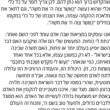
שהקדוש ברוך הוא נתן להם. לכן צריך לומר על כל כלי
וכלי שהוא נעשה "כַּאֲשֶׁר צִוָּה ה' אֶת מֹשֶׁה", וגם לתאר את
מלאכת ההקמה עצמה, ואת הצבתו של כל כלי במקומו
במילים "כַּאֲשֶׁר צִוָּה ה' אֶת מֹשֶׁה".
אנו עוסקים במציאות שבה אדם עומד לפני השם ואומר:
'נתת לי כוחות. המעשים שלי הם אלה שיקבעו האם דבר
השם יופיע בעולם יותר או פחות, האם תשרה שכינה
בישראל' - לא רק במשכן עצמו, אלא בכל אחד ואחד
מאיתנו, כפי שנאמר: "וְעָשׂוּ לִי מִקְדָּשׁ וְשָׁכַנְתִּי בְּתוֹכָם"
(שמות כה, ח). היכולת הזו, והעמדה הרוחנית הזו עלולה
לתת לאדם תחושה של כוח וגאווה. אבל זו תחושה
מוטעית, שהרי בסופו של דבר השראת השכינה תלויה
ברצון השם. מצד שני, איננו מעוניינים להקטין את האדם.
באמת יש משמעות גדולה לעשייתו של האדם. הוא מסוגל
לדברים גדולים, ולפעול טוב בשם ה', ומכוח זה העולם
נעשה מתוקן יותר ודבר ה' שוכן בעולם.