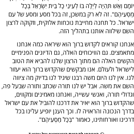
יוֹמָם וְאֵשׁ תִּהְיֶה לַיְלָה בּוֹ לְעֵינֵי כָל בֵּית יִשְׂרָאֵל בְּכָל
מַסְעֵיהֶם". זה לא רק במשכן, זה בכל מסע ומסע של עם
ישראל. כל תחנה מחייבת נוכחות אלוקית, וזקוקה לרצון
השם שילווה אותנו בתהליך הזה.
אנחנו קוראים לקדוש ברוך הוא שיראה כמה אנחנו
מתאמצים. גם הוויכוחים האלה, גם הדיונים הפנימיים
הקשים האלה הם מתוך הרצון שלנו להביא את הטוב
לישראל ולעולם. אנו מבקשים שהקדוש ברוך הוא יעזור
לנו. אין לנו היום משה רבנו שיגיד לנו בדיוק מה ציווה
השם את משה. אבל יש לנו תורה שכתב ותורה שבעל פה,
וגדולי תורה, ואנשי עשייה, ואנחנו מאמינים ומקווים,
שהקדוש ברוך הוא יאיר את דרכנו להוביל את עם ישראל
בדרך הנכונה והראויה לו. וכך הענן יופיע עלינו בכל
דרכינו ואורחותינו, כאמור "בְּכָל מַסְעֵיהֶם".