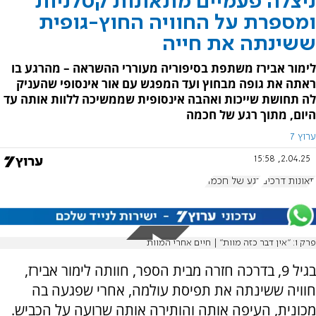
ניצלה פעמיים מתאונות קטלניות
ומספרת על החוויה החוץ-גופית
ששינתה את חייה
לימור אבירז משתפת בסיפוריה מעוררי ההשראה – מהרגע בו
ראתה את גופה מבחוץ ועד המפגש עם אור אינסופי שהעניק
לה תחושת שייכות ואהבה אינסופית שממשיכה ללוות אותה עד
היום, מתוך רגע של חכמה
ערוץ 7
2.04.25, 15:58
תאונות דרכים
רגע של חכמה
פרק 1: "אין דבר כזה מוות" | חיים אחרי המוות
בגיל 9, בדרכה חזרה מבית הספר, חוותה לימור אבירז,
חוויה ששינתה את תפיסת עולמה, אחרי שפגעה בה
מכונית, העיפה אותה והותירה אותה שרועה על הכביש.