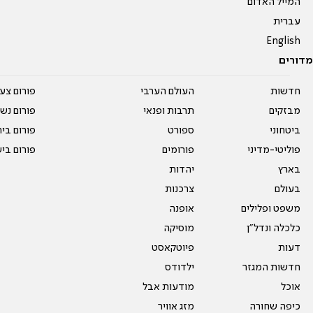
המייל האדום
עברית
English
מדורים
חדשות
העולם הערבי
פורום צע
מבזקים
תרבות ופנאי
פורום נשו
ביטחוני
ספורט
פורום בי
פוליטי-מדיני
פורומים
פורום בי
בארץ
יהדות
בעולם
צרכנות
משפט ופלילים
אופנה
כלכלה ונדל"ן
מוסיקה
דעות
פיוטקאסט
חדשות המגזר
ילדודס
אוכל
מודעות אבל
כיפה שחורה
מזג אוויר