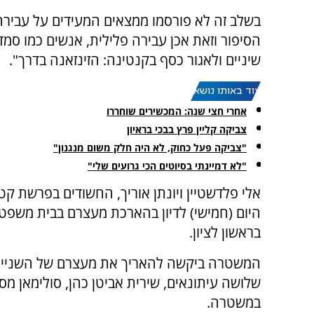
בשלב זה לא פורסמו ממצאים המעידים על עבירה פ
הסיפור וזאת אכן עבירה פלילית, אנשים כמו סמדר
שיניים ולאגור כסף בקנטינה: הזינזאנה בדרך".
עוד באותו נושא:
אחרי חצי שנה: המכשירים שוחררו
צביקה קליין פרץ בבכי בראיון
"צביקה פעל כחוק, לא היה חלק משום מנגנון"
"לא דמיינתי בסיוטים הכי גרועים שלי"
אלי פלדשטיין ויונתן אוריך, החשודים בפרשת קטר
היום (חמישי) לדיון בהארכת מעצרם בבית משפט
בראשון לציון.
המשטרה ביקשה להאריך את מעצרם של השניים
שלושה עיתונאים, שירית אביטן כהן, סולימאן מסו
במשטרה.