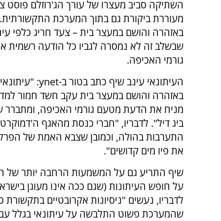
השתיקה סביב מעצרו של עורך הג'רוזלם פוסט צב
מעוררת ביקורת גם בתוך המערכת התקשורתית. ק
באזהרה והושם במעצר בית – צעד חריג כלפי עית
שבשלב זה לא נמסרה לגביו כל הודעה רשמית או
גורמי האכיפה.
העיתונאי עינב שיף כתב בטור ב-t
באזהרה והושם במעצר בית עקב חשד חמור למדי
מניח את הדעת מטעם גורמי האכיפה, ומתברר ש
ביג דיל". לדבריו, "חברי כנסת מהאגף ה'דמוקרטי
התערבות בהולה, וכמובן שצבא האמת של הפר
את פיו מים קדושים".
שיף התריע גם על המשמעות הרחבה יותר של המ
על חופש העיתונות (שגם ככה אינו מעוגן בישרא
לדבריו, נעשים "ניסיונות אקרובטיים בתקשורת 
שהמערכת פשוט התלבשה על עיתונאי בגלל עבוד