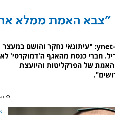
| "צבא האמת ממלא את
העיתונאי עינב שיף כתב בטור ב-ynet: "עיתונאי נחקר והושם במעצר
דיל. חברי כנסת מהאגף ה'דמוקרטי' לא
 האמת של הפרקליטות והיועצת
שים".
1 דקות
א