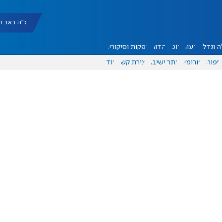
כ"ה באב תשפ"ו |
 ונדל"ן
דעות
אוכל
יהדות
הפקות וסיקורים
ספורט
פורומים
אתר ישיבה
יצירת קשר
עוד