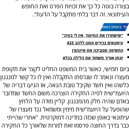
בצורה בוטה כל כך את זכויות הפרט ואת החופש
העיתונאי. זה דבר בלתי מתקבל על הדעת".
עוד באותו נושא:
"שישחררו את התיעוד, אין לי בעיה"
עיתונאים בכירים זומנו ללהב 433
החשיפה שמביכה את איינהורן
יונתן אוריך משחזר את הלילה בכלא
ביום חמישי, כאשר בית המשפט החליט לקצר את תקופת
מעצרו ונאמר לו שגרסתו התקבלה ואין לו כל קשר למנגנון
כלשהו ואין חשד שקיבל טובת הנאה, אז הגיעו דבריה של
היועמ"שית לפיה החקירה הוצרכה משום החשד שמדובר
באדם שהיה חלק מהמנגנון. קליין מודה על הלחץ
שהופעל על היועמ"שית מימין ומשמאל נגד מעצרו של
עיתונאי באופן שכזה במדינה דמוקרטית. "אחרי שהייתי
כבר בדרך החוצה פרסמו זאת למרות שלאורך כל החקירה