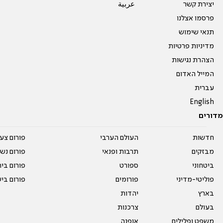
יצירת קשר
عربية
פרסמו אצלנו
תנאי שימוש
מדיניות פרטיות
הצהרת נגישות
המייל האדום
עברית
English
מדורים
חדשות
העולם הערבי
פורום צע
מבזקים
תרבות ופנאי
פורום נשו
ביטחוני
ספורט
פורום בי
פוליטי-מדיני
פורומים
פורום בי
בארץ
יהדות
בעולם
צרכנות
משפט ופלילים
אופנה