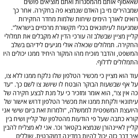
שאאסוף אותם מהמסגרות ואתם מוציאים פושים
שמבהירים מי בן האדם שנמצא פה בחקירה. אחר כך
רואים לאורך הימים שיחות שלמות מחדר החקירות
שמגיעות לעיתונאים בכלי תקשורת מרכזיים בישראל".
קליין מציין שבשלב זה עורכי הדין לא מקבלים את תמלולי
החקירה. תמלולים שכאלה אולי מגיעים לידיהם בשלב
המשפט, והדבר מוכיח מהו המקור היחיד ממנו יכולים היו
התמלולים לדלוף.
עוד הוא מציין כי מכשיר הטלפון שלו נלקח ממנו ללא צו,
על אף שבשעות הבוקר הובטח לו שיושג צו לשם כך. "עד
כה אין צו", הוא אומר ומזכיר כי על מנת לבצע חקירה של
עיתונאי ולקחת ממנו את מכשיר הטלפון דרוש אישור של
היועצת המשפטית לממשלה, "ולמרות זאת ביום שישי אני
קורא כתבה שעל פי הודעות מהטלפון של קליין ושיח בין
קליין לאיינהורן שנמצא בקטאר וכו'. אני לא מצליח להבין
איך דבר כזה יכול להיות במדינה דמוקרטית. שוללים