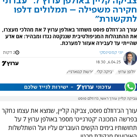
צביקה קליין באולפן ערוץ 7: "עברתי
חקירה משפילה – תמלולים דלפו
לתקשורת"
עורך הג'רוזלם פוסט משחזר באולפן ערוץ 7 את מהלכי מעצרו,
את ההתנהלות המניפולטיבית שננקטה נגדו ומבהיר: אם אדע
שהייתי עד לעבירה אעזור למערכת.
יוני קמפינסקי
2 דקות
6.04.25, 18:30
אולפן ערוץ 7
צביקה קליין
פרשת קטארגייט
צביקה קליין עורך ראשי, ג'רוזלם פוסט
עורך הג'רוזלם פוסט, צביקה קליין, שמצא את עצמו נחקר
בפרשה המכונה 'קטרגייט' מספר באולפן ערוץ 7 על
תחושותיו בימים הקשים העוברים עליו ועל השתלשלות
האירועים מנקודת מבטו.