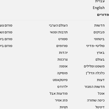
עברית
English
מדורים
חדשות
העולם הערבי
פורום צע
מבזקים
תרבות ופנאי
פורום נשו
ביטחוני
ספורט
פורום בי
פוליטי-מדיני
פורומים
פורום בי
בארץ
יהדות
בעולם
צרכנות
משפט ופלילים
אופנה
כלכלה ונדל"ן
מוסיקה
דעות
פיוטקאסט
חדשות המגזר
ילדודס
אוכל
מודעות אבל
כיפה שחורה
מזג אוויר
דיגיטל
תגיות