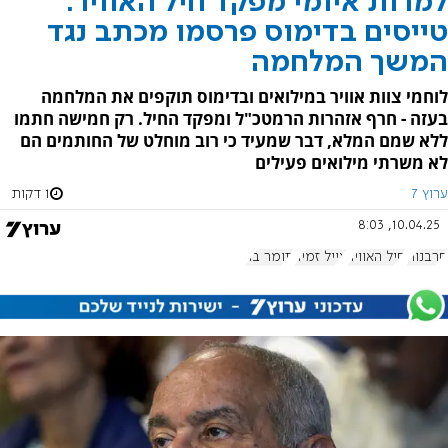
למרות איומי מפקד חיל האוויר:
טייסים בדימוס פרסמו מכתב נגד
המשך המלחמה
לוחמי צוות אוויר במילואים ובדימוס תוקפים את המלחמה
בעזה - חרף אזהרות הרמטכ"ל ומפקד החיל. רק חמישה חתמו
ללא שמם המלא, דבר שמעיד כי רוב מוחלט של החותמים הם
לא משרתי מילואים פעילים
ערוץ 7
1 דקות
10.04.25, 8:03
סרבנות
חיל האוויר
אייל זמיר
תומר בר