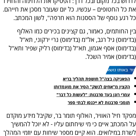
לדרוש בכל מקום ובכל דרך: הפסיקו את הלחימה והחזירו
את כל החטופים – עכשיו. כל יום שעובר מסכן את חייהם.
כל רגע נוסף של הססנות הוא חרפה", לשון המכתב.
בין החותמים, כאמור, גם קצינים בכירים כמו האלוף
(בדימוס) גיל רגב, אל"מ (בדימוס) נרי ירקוני, תא"ל
(בדימוס) אסף אגמון, תא"ל (בדימוס) רליק שפיר ותא"ל
(בדימוס) אמיר השכל.
עוד באותו נושא:
הפאניקה בצה"ל חושפת תהליך בריא
הקצין מ"אחים לנשק" הסיר את מועמדותו
עמרי רונן בעד סרבנות: "לעשות כל דבר"
תומכי סרבנות לא ייכנסו לבתי ספר
מפקד חיל האוויר, האלוף תומר בר, שקיבל מידע מוקדם
על המכתב איים כי מי שיחתום עליו - לא יוכל להמשיך
לשרת במילואים. הוא קיים מספר שיחות עם יוזמי המהלך