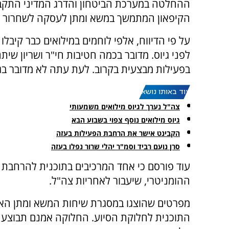
ההחלטה במערכת הביטחון והדרג המדיני התקב
הקיפאון המתמשך במשא ומתן לעסקה לשחרור ח
על פי הדיווח, אלפי לוחמים במילואים כבר קיבל
לפני גיוס. מדובר בכמה חטיבות חי"ר ושריון שיתח
בפעילות מבצעית בקרוב. לעת עתה לא מדובר בגיוס 
עוד באותו נושא:
צה"ל נערך לגיוס מילואים משמעותי
גיוס מילואים נוסף צפוי בשבוע הבא
הקבינט אישר את הרחבת הפעילות בעזה
סרן נועם רביד וסמ"ר יהלי שרור נפלו בעזה
עוד פורסם כי אחד המרכיבים בתוכנית להרחבת 
ההומניטרי, שיעבור לאחריות צה"ל.
מפרטים שהוצגו במסגרת שיחות המשא ומתן האח
התוכנית לחלוקת הסיוע. החלוקה אמנם תבוצע ב