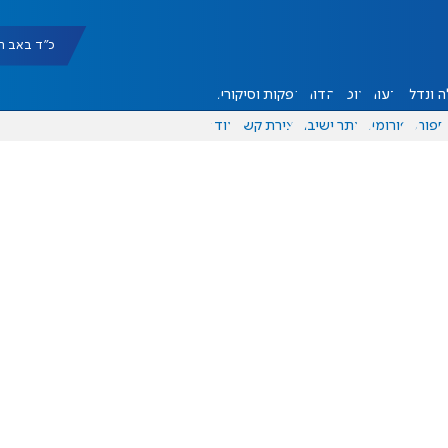
כ"ד באב תשפ"ו |
 ונדל"ן
דעות
אוכל
יהדות
הפקות וסיקורים
ספורט
פורומים
אתר ישיבה
יצירת קשר
עוד