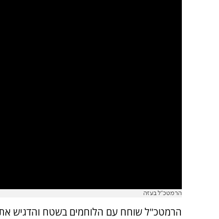
הרמטכ"ל בעזה
הרמטכ"ל שוחח עם הלוחמים בשטח והדגיש את הער