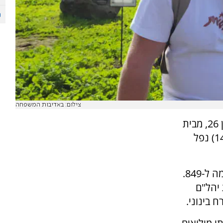
צילום: באדיבות המשפחה
צה"ל התיר לפרסום כי רס"ר (מיל׳) אסף כפרי, בן 26, מבית
חשמונאי, נהג טנק בגדוד 79 בחטיבת ׳המחץ׳ (14) נפל
עם מותו עלה מספר חללי צה"ל מתחילת המלחמה ל-849.
 יהל"ם