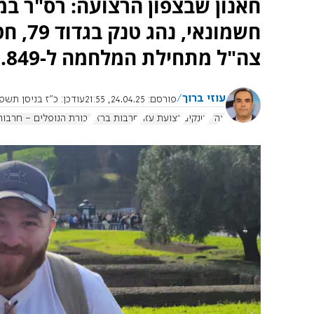
חשמונ
צה"ל מתחילת המלחמה ל-849. שלושה לוחמים נוספים נפצעו.
עוזי ברוך
פורסם:
24.04.25, 21:55
עודכן:
כ"ז בניסן תשפ"ה, 25.4.2025, 0
צה"ל
טנקים
רצועת עזה
חרבות ברזל
גבורת הנופלים - חרבות