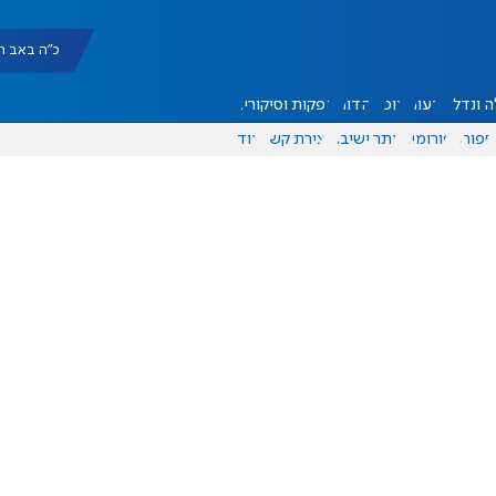
כ"ה באב תשפ"ו |
 ונדל"ן
דעות
אוכל
יהדות
הפקות וסיקורים
ספורט
פורומים
אתר ישיבה
יצירת קשר
עוד