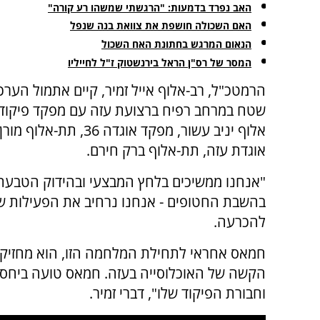
האב נפרד בדמעות: "הרגשתי שמשהו רע קורה"
האם השכולה חושפת את צוואת בנה שנפל
הנאום המרגש בחתונת האח השכול
המסר של רס"ן הראל בירנשטוק ז"ל לחייליו
הרמטכ"ל, רב-אלוף אייל זמיר, קיים אתמול הערכ
שטח במרחב רפיח ברצועת עזה עם מפקד פיקוד 
אלוף יניב עשור, מפקד אוגדה 36
אוגדת עזה, תת-אלוף ברק חירם.
"אנחנו ממשיכים בלחץ המבצעי ובהידוק הטבעת
בהשבת החטופים - אנחנו נרחיב את הפעילות של
להכרעה.
חמאס אחראי לתחילת המלחמה הזו, הוא מחזיק 
הקשה של האוכלוסייה בעזה. חמאס טועה ביחס ליכ
וחבורת הפיקוד שלו", דברי זמיר.