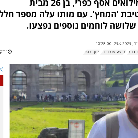
חאנון שבצפון הרצועה: רס"ר במילואים אסף כפרי, בן 26 מבית
אי, נהג טנק בגדוד 79, חטיבת 'המחץ'. עם מותו עלה מספר חלל
10:28:0
1 דקות
 ברזל
מבצע עוז וחרב
אסף כפרי
א