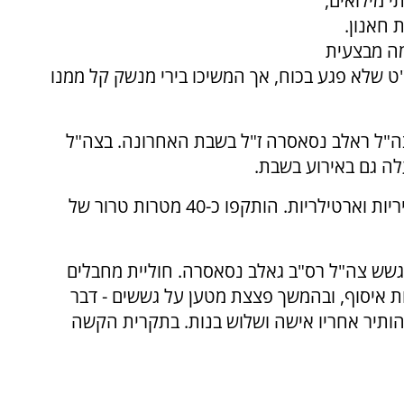
 מילואים,
 חאנון.
מה מבצעית
"ט שלא פגע בכוח, אך המשיכו בירי מנשק קל ממנו
ה"ל ראלב נסאסרה ז"ל בשבת האחרונה. בצה"ל
 גם באירוע בשבת. ⁠
⁠לאחר הירי, צה"ל פתח בגל רחב של תקיפות אוויריות וארטילריות. הותקפו כ-40 מטרות טרור של
גשש צה"ל רס"ב גאלב נסאסרה. חוליית מחבלים
 איסוף, ובהמשך פצצת מטען על גששים - דבר
 של נסאסרה בן ה-35 מרהט, שהותיר אחריו אישה ושלוש בנות. בתקרית הקשה