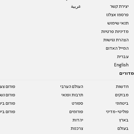
יצירת קשר
عربية
פרסמו אצלנו
תנאי שימוש
מדיניות פרטיות
הצהרת נגישות
המייל האדום
עברית
English
מדורים
חדשות
העולם הערבי
פורום צע
מבזקים
תרבות ופנאי
פורום נשו
ביטחוני
ספורט
פורום בי
פוליטי-מדיני
פורומים
פורום בי
בארץ
יהדות
בעולם
צרכנות