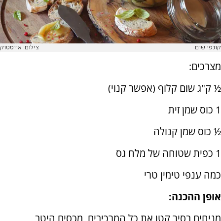
קונפי שום
צילום: אייסטוק
מצרכים:
½ ק"ג שום קלוף (אפשר קנוי)
1 כוס שמן זית
½ כוס שמן קנולה
1 כפית שטוחה של מלח גס
כמה ענפי טימין טרי
אופן ההכנה:
מניחים בסיר קטן את כל המרכיבים, מכסים היטב