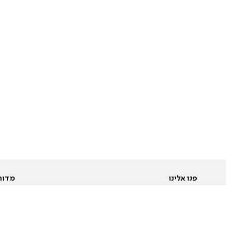
פנו אלינו
מדור
אודות
Pусский
חד
יצירת קשר
عربية
מב