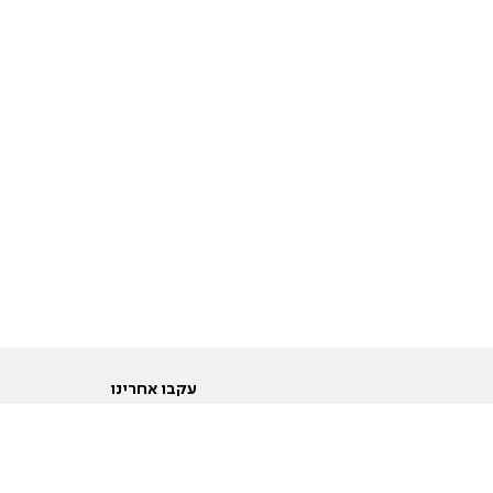
עקבו אחרינו
ות
טוויטר
ם הריון ולידה
פייסבוק