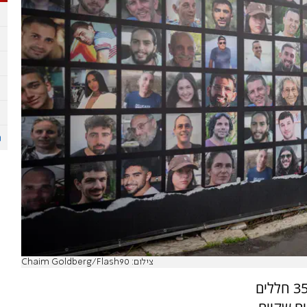
צילום: Chaim Goldberg/Flash90
גורם ישראלי עדכן היום (חמישי) כי כיום ידוע על 35 חללים