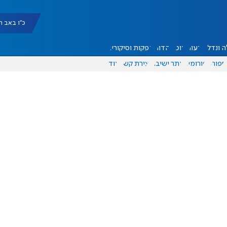
כ"ו באב תשפ"ו |
 ונדל"ן
דעות
אוכל
יהדות
הפקות וסיקורים
ספורט
פורומים
אתר ישיבה
יצירת קשר
עוד