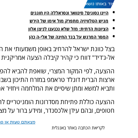
עוד באותו נושא:
היינו נסוגים? סינוואר ונסראללה היו חוגגים
מגיש הטלוויזיה מתפרק מול אימו של הירש
הציונות הדתית: מזל שלא נכנענו לניצן אלון
המסר המרגש על בגד החינה של אלי-ה כהן
בצל כוונת ישראל להרחיב באופן משמעותי את ה
אל-ג'דיד" דווח כי קהיר קיבלה הצעה אמריקני
ההצעה, לפי המקור המצרי, שואפת להביא להפסק
ארצות הברית דונלד טראמפ במזרח התיכון בשב
ותביא למשא ומתן שיסיים את המלחמה ויחזיר א
ההצעה כוללת פתיחת מסדרונות הומניטריים לה
חטופים, ובהם עידן אלכסנדר, ומידע ברור על מ
מצאתם טעות או פרס
לקריאת הכתבה באתר באנגלית