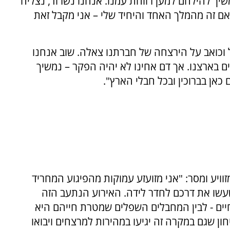
שיך להילחם למען רווחת עמנו. אנחנו נשרוד, נצליח
 אם זה מהמלך האחד והיחיד שלי – אני מקבל זאת
בל וכואב על הירצחה של חברתנו צאלה. שוב אנחנו
ם בארצנו. אך דם אחינו לא יהיה הפקר – נמשיך
כאן בברוכין ובכל חבלי הארץ".
ויע ומסר: "אני מזועזע עמוקות מהפיגוע המחריד
שעשו את דרכם לחדר לידה. האירוע הנתעב הזה
חיים - לבין המחבלים השפלים שמטרת חייהם היא
חון שגם במקרה זה יגיעו במהירות למרצחים ויבואו