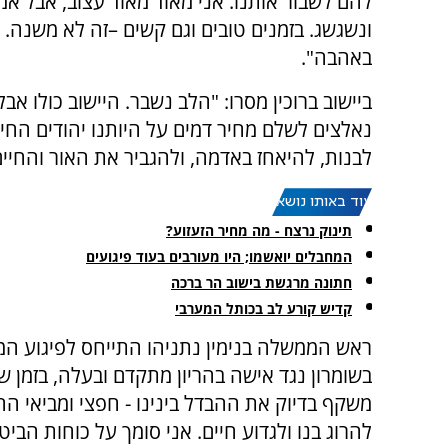
להם לשבור אותנו. אני מאוד מאוד עצוב, אבל אמ
ונשגשג. בזמנים טובים וגם קשים –זה לא משנה.
באהבה".
ביישוב ברוכין מסרו: "הלב נשבר. היישוב כולו א
נאלצים לשלם מחיר דמים על היותנו יהודים החיי
לבנות, להיאחז באדמה, ולהגביר את האור והחיים 
עוד באותו נושא:
תינוק נרצח - מה מחיר הזעזוע?
המחבלים יואשמו; היו מעורבים בעוד פיגועים
חתונה מרגשת בישוב הר ברכה
קדיש קורע לב בכותל המערבי
ראש הממשלה בנימין נתניהו התייחס לפיגוע המזו
בשומרון נגד אישה בהריון מתקדם ובעלה, בזמן 
משקף בדיוק את ההבדל בינינו - חפצי ומביאי ה
להרוג בנו ולגדוע חיים. אני סומך על כוחות הביט