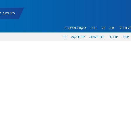
כ"ג באב תשפ"ו |
 ונדל"ן
דעות
אוכל
יהדות
הפקות וסיקורים
ספורט
פורומים
אתר ישיבה
יצירת קשר
עוד