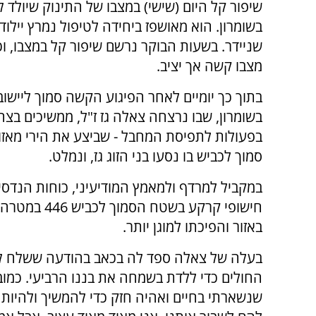
שיפור קל היום (שישי) במצבו של התינוק שיולד 
בשומרון. הוא מאושפז ביחידה לטיפול נמרץ יילוד
שניידר. בשעות הבוקר נרשם שיפור קל במצבו, ו
מצבו קשה אך יציב.
בתוך כך יומיים לאחר הפיגוע הקשה סמוך ליישוב 
בשומרון, שבו נרצחה צאלה גז ז"ל, ממשיכים בצה
בפעולות לתפיסת המחבל - שביצע את הירי מאזור
סמוך לכביש בו נסעו בני הזוג גז, ונמלט.
במקביל למרדף ולמאמץ המודיעיני, כוחות הנדסיי
חישופי קרקע
באזור והפיכתו למוגן יותר.
בעלה של צאלה ספד לה בכאב בהודעה ששלח לתוש
החולים כדי ללדת בשמחה את בננו הרביעי. כמובן
שנשארתי בחיים ואהיה חזק כדי להמשיך ולהיות א