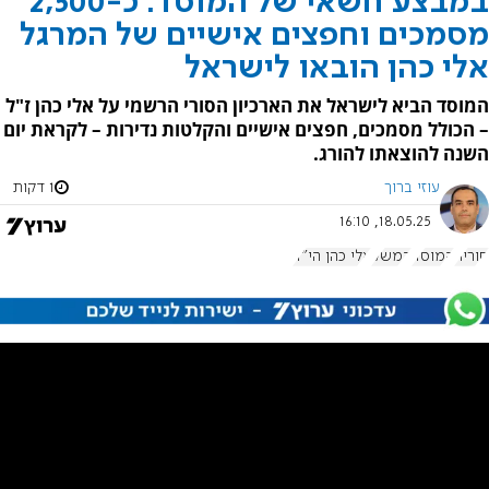
במבצע חשאי של המוסד: כ-2,500
מסמכים וחפצים אישיים של המרגל
אלי כהן הובאו לישראל
המוסד הביא לישראל את הארכיון הסורי הרשמי על אלי כהן ז"ל
– הכולל מסמכים, חפצים אישיים והקלטות נדירות – לקראת יום
השנה להוצאתו להורג.
עוזי ברוך
1 דקות
18.05.25, 16:10
סוריה
המוסד
דמשק
אלי כהן הי"ד