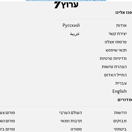
פנו אלינו
אודות
Pусский
יצירת קשר
عربية
פרסמו אצלנו
תנאי שימוש
מדיניות פרטיות
הצהרת נגישות
המייל האדום
עברית
English
מדורים
חדשות
העולם הערבי
פורום צע
מבזקים
תרבות ופנאי
פורום נשו
ביטחוני
ספורט
פורום בי