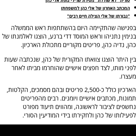
סוריה "לא שוללת" מסירת שרידי גופת אלי כהן
המכתב האחרון של אלי כהן למשפחתו
"גבורתו של אלי הצילה חיים רבים"
בפגישה שהתקיימה היום בהשתתפות ראש הממשלה
בנימין נתניהו וראש המוסד דדי ברנע, הוצגו לאלמנתו של
כהן, נדיה כהן, פריטים מקוריים מתכולת הארכיון.
בין היתר הוצגו צוואתו המקורית של כהן, שנכתבה שעות
לפני מותו, לצד חפצים אישיים שהוחרמו מביתו לאחר
מעצרו.
הארכיון כולל כ-2,500 פריטים ובהם מסמכים, הקלטות,
תמונות, מכתבים אישיים ויומנים. רבים מהפריטים
נחשפים לציבור לראשונה, ומהווים תיעוד מפורט
לפעילותו של כהן ולחקירתו בידי המודיעין הסורי.