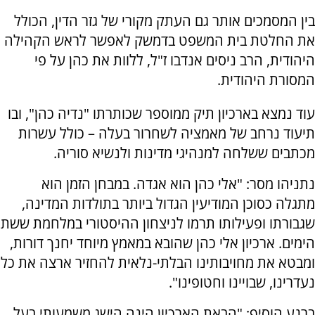
בין המסמכים אותר גם העתק מקורי של גזר הדין, הכולל
את החלטת בית המשפט בדמשק לאפשר לראש הקהילה
היהודית, הרב ניסים אנדבו ז"ל, ללוות את כהן על פי
המסורת היהודית.
עוד נמצא בארכיון תיק ממוספר שכותרתו "נדיה כהן", ובו
תיעוד נרחב של מאמציה לשחרור בעלה – כולל עשרות
מכתבים ששלחה למנהיגי מדינות ולנשיא סוריה.
נתניהו מסר: "אלי כהן הוא אגדה. במבחן הזמן הוא
מתגלה כסוכן המודיעין הגדול ביותר בתולדות המדינה,
שגבורתו ופעילותו תרמו לניצחון ההיסטורי במלחמת ששת
הימים. ארכיון אלי כהן שהובא במאמץ מיוחד יחנך דורות,
ומבטא את מחויבותינו הבלתי-נלאית להחזיר ארצה את כל
נעדרינו, שבויינו וחטופינו".
ברנע הוסיף: "הבאת הארכיון הינה הישג משמעותי בעל