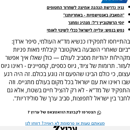
גנץ: נדרשת הנהגה אמיצה לשחרור החטופים
“המאבק באנטישמיות - באחריותנו”
יוסי הרשקוביץ ז"ל: מנהיג ומחנך
נפש בנפש: עלייה לישראל ככלי לשינוי לאומי
בהתייחסו לתפקידו כנשיא מד"א העולמי, סיפר ארדן:
“ביום שאחרי השבעה באוקטובר קיבלתי מאות פניות
מקהילות יהודיות מסביב לעולם — כולן שאלו איך אפשר
לעזור. תרומות של ציוד, גיוס כספים, קמפיינים - ראינו גיוס
עצום, כי כולם הבינו שהפעם זה נוגע בכולם. זה היה רגע
שבו ראינו את עם ישראל בכל מקום בעולם מתגייס. וזה
התפקיד של מד"א - לא רק להציל חיים בשטח, אלא גם
לחבר בין ישראל לתפוצות, סביב ערך של סולידריות".
הצטרפו לקבוצת הוואטצאפ של ערוץ 7
מצאתם טעות או פרסומת לא ראויה? דווחו לנו