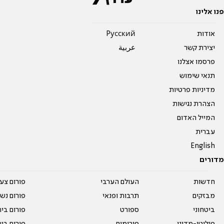
פנו אלינו
אודות
Pусский
יצירת קשר
عربية
פרסמו אצלנו
תנאי שימוש
מדיניות פרטיות
הצהרת נגישות
המייל האדום
עברית
English
מדורים
חדשות
העולם הערבי
פורום צע
מבזקים
תרבות ופנאי
פורום נשו
ביטחוני
ספורט
פורום בי
פוליטי-מדיני
פורומים
פורום בי