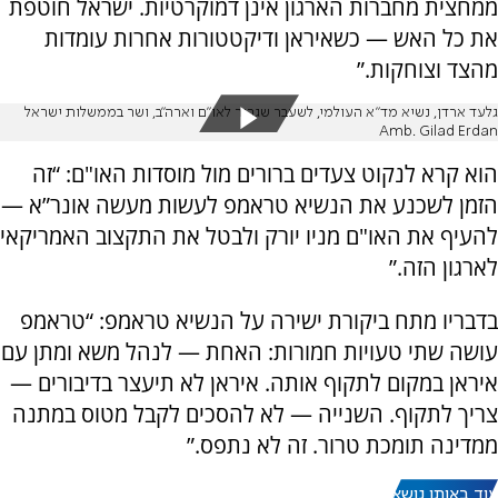
ממחצית מחברות הארגון אינן דמוקרטיות. ישראל חוטפת
את כל האש — כשאיראן ודיקטטורות אחרות עומדות
מהצד וצוחקות.”
גלעד ארדן, נשיא מד"א העולמי, לשעבר שגריר לאו"ם וארה"ב, ושר בממשלות ישראל
Amb. Gilad Erdan
הוא קרא לנקוט צעדים ברורים מול מוסדות האו"ם: “זה
הזמן לשכנע את הנשיא טראמפ לעשות מעשה אונר”א —
להעיף את האו"ם מניו יורק ולבטל את התקצוב האמריקאי
לארגון הזה.”
בדבריו מתח ביקורת ישירה על הנשיא טראמפ: “טראמפ
עושה שתי טעויות חמורות: האחת — לנהל משא ומתן עם
איראן במקום לתקוף אותה. איראן לא תיעצר בדיבורים —
צריך לתקוף. השנייה — לא להסכים לקבל מטוס במתנה
ממדינה תומכת טרור. זה לא נתפס.”
עוד באותו נושא: