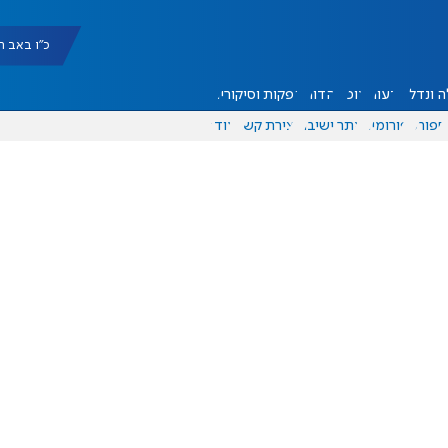
כ"ו באב תשפ"ו |
 ונדל"ן
דעות
אוכל
יהדות
הפקות וסיקורים
ספורט
פורומים
אתר ישיבה
יצירת קשר
עוד