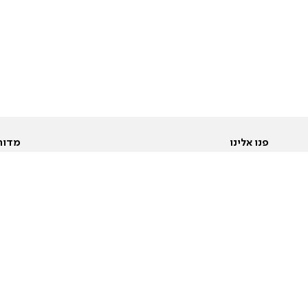
פנו אלינו
מדור
אודות
Pусский
חד
יצירת קשר
عربية
מב
פרסמו אצלנו
בי
תנאי שימוש
פו
מדיניות פרטיות
בא
הצהרת נגישות
בע
המייל האדום
מש