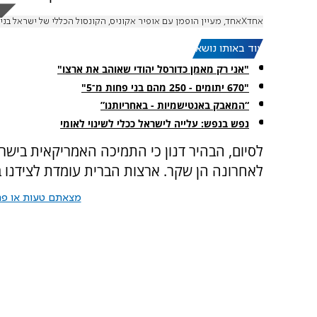
אחדXאחד, מעיין הופמן עם אופיר אקוניס, הקונסול הכללי של ישראל בני יורק
עוד באותו נושא:
"אני רק מאמן כדורסל יהודי שאוהב את ארצו"
"670 יתומים - 250 מהם בני פחות מ־5"
“המאבק באנטישמיות - באחריותנו”
נפש בנפש: עלייה לישראל ככלי לשינוי לאומי
לסיום, הבהיר דנון כי התמיכה האמריקאית בישר
לאחרונה הן שקר. ארצות הברית עומדת לצידנו 
מצאתם טעות או פרס