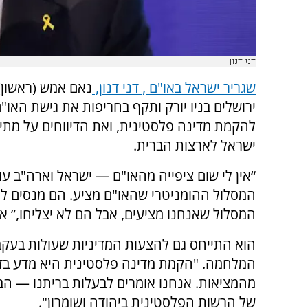
דני דנון
שגריר ישראל באו"ם , דני דנון,
נאם אמש (ראשון)
ירושלים בניו יורק ותקף בחריפות את גישת האו"ם
להקמת מדינה פלסטינית, ואת הדיווחים על מתיח
ישראל לארצות הברית.
“אין לי שום ציפייה מהאו"ם — ישראל וארה"ב ע
המסלול ההומניטרי שהאו"ם מציע. הם מנסים ל
המסלול שאנחנו מציעים, אבל הם לא יצליחו,” אמ
הוא התייחס גם להצעות המדיניות שעולות בעקב
המלחמה. "הקמת מדינה פלסטינית היא מדע בדי
מהמציאות. אנחנו אומרים לבעלות בריתנו — ה
של הרשות הפלסטינית ביהודה ושומרון".