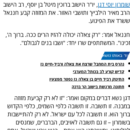
שומרון יוסי דגן
, יו"ר הישוב ברוכין מיטל בן יוסף, רב הישוב
הרב מאיר הילביץ' ותושבי האזור. את המזוזה קבע חננאל
ששרד את הפיגוע.
חננאל אמר: "רק צאלה יכולה להזיז הרים ככה. ברוך ה',
זכינו". המשתתפים שרו יחד: "ושבו בנים לגבולם".
עוד באותו נושא:
נהרס בית המחבל שרצח את צאלה ורביד-חיים גז
קדיש קורע לב בכותל המערבי
התינוק רביד חיים בן צאלה גז נפטר מפצעיו
חתונה מרגשת בישוב הר ברכה
דגן נשא דברים במקום ואמר: "זו לא רק קביעת מזוזה
במבנה. זו תשובה. זו תשובה כלפי השמים, כלפי הקדוש
ברוך הוא. זו תשובה לכל עם ישראל. לא רק להתיישבות
בשומרון – זו גם תשובה לאויבים, הברברים, שמנסים