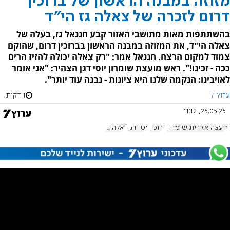
מזוזה במבנה הראשון של ברוכין
דרום לזכרה של צאלה גז הי"ד
בהשתתפות מאות מתושבי האזור קבע חננאל גז, בעלה של
צאלה הי"ד, את המזוזה במבנה הראשון בברוכין דרום, שהוקם
צמוד למקום הרצח. חננאל אמר: "רק צאלה יכולה להזיז הרים
ככה - זכינו!". ראש מועצת שומרון יוסי דגן הצהיר: "אני אומר
לאויבינו: הנקמה שלנו היא ציונות - נבנה עוד יותר".
ערוץ 7
1 דקות
25.05.25, 11:12
מועצה אזורית שומרון
ברוכין
יוסי דגן
צאלה גז