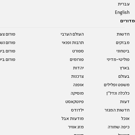
עברית
English
מדורים
חדשות
העולם הערבי
פורום צע
מבזקים
תרבות ופנאי
פורום נשו
ביטחוני
ספורט
פורום בי
פוליטי-מדיני
פורומים
פורום בי
בארץ
יהדות
בעולם
צרכנות
משפט ופלילים
אופנה
כלכלה ונדל"ן
מוסיקה
דעות
פיוטקאסט
חדשות המגזר
ילדודס
אוכל
מודעות אבל
כיפה שחורה
מזג אוויר