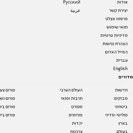
אודות
Pусский
יצירת קשר
عربية
פרסמו אצלנו
תנאי שימוש
מדיניות פרטיות
הצהרת נגישות
המייל האדום
עברית
English
מדורים
חדשות
העולם הערבי
פורום צע
מבזקים
תרבות ופנאי
פורום נשו
ביטחוני
ספורט
פורום בי
פוליטי-מדיני
פורומים
פורום בי
בארץ
יהדות
בעולם
צרכנות