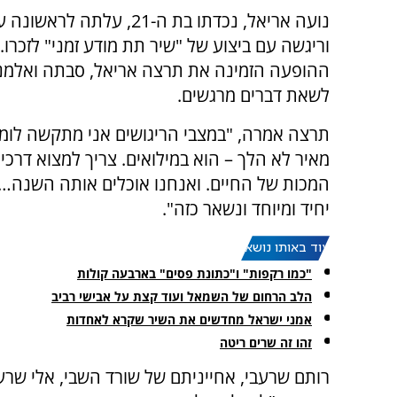
נועה אריאל, נכדתו בת ה-21, עלתה ל
וריגשה עם ביצוע של "שיר תת מודע זמני" לזכרו. 
ההופעה הזמינה את תרצה אריאל, סבתה ואלמנת
לשאת דברים מרגשים.
תרצה אמרה, "במצבי הריגושים אני מתקשה לומר
מאיר לא הלך – הוא במילואים. צריך למצוא דרכי
המכות של החיים. ואנחנו אוכלים אותה השנה… מ
יחיד ומיוחד ונשאר כזה".
עוד באותו נושא:
"כמו רקפות" ו"כתונת פסים" בארבעה קולות
הלב הרחום של השמאל ועוד קצת על אבישי רביב
אמני ישראל מחדשים את השיר שקרא לאחדות
זהו זה שרים ריטה
רותם שרעבי, אחייניתם של שורד השבי, אלי שרעבי