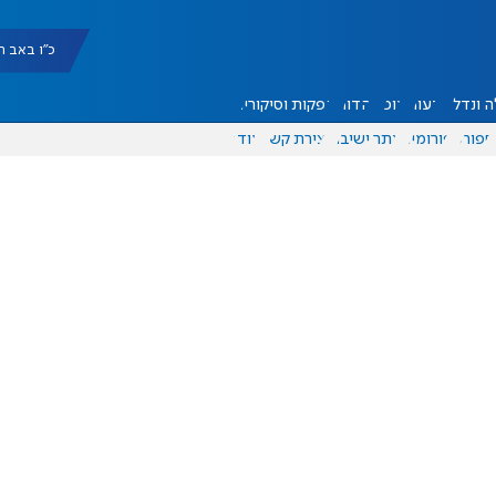
כ"ו באב תשפ"ו |
 ונדל"ן
דעות
אוכל
יהדות
הפקות וסיקורים
ספורט
פורומים
אתר ישיבה
יצירת קשר
עוד