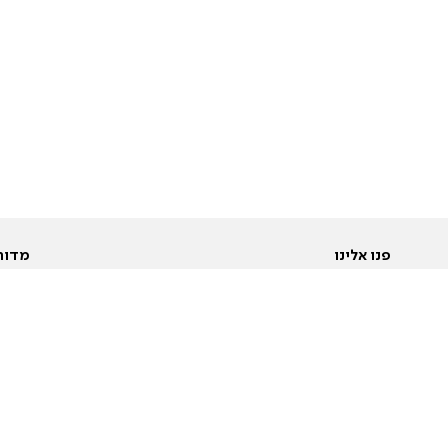
פנו אלינו
מדור
אודות
Pусский
חד
יצירת קשר
عربية
מב
פרסמו אצלנו
בי
תנאי שימוש
פו
מדיניות פרטיות
בא
הצהרת נגישות
בע