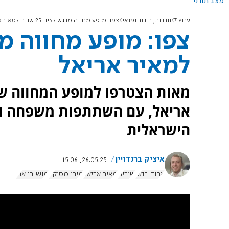
מצב תורני
ערוץ 7
תרבות, בידור ופנאי
צפו: מופע מחווה מרגש לציון 25 שנים למאיר אריאל
למאיר אריאל
אריאל, עם השתתפות משפחה וא
הישראלית
איציק ברנדויין
26.05.25, 15:06
אהוד בנאי
שירים
מאיר אריאל
מירי מסיקה
מוש בן ארי