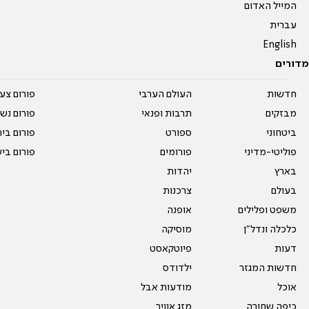
המייל האדום
עברית
English
מדורים
חדשות
העולם הערבי
פורום צע
מבזקים
תרבות ופנאי
פורום נשו
ביטחוני
ספורט
פורום בי
פוליטי-מדיני
פורומים
פורום בי
בארץ
יהדות
בעולם
צרכנות
משפט ופלילים
אופנה
כלכלה ונדל"ן
מוסיקה
דעות
פיוטקאסט
חדשות המגזר
ילדודס
אוכל
מודעות אבל
כיפה שחורה
מזג אוויר